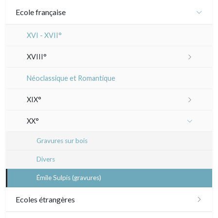
Ecole française
XVI - XVII°
XVIII°
Manière de crayon
Néoclassique et Romantique
Couleurs
XIX°
En noir
Paysages XIXe
XX°
Divers XIXe
Gravures sur bois
Divers
Émile Sulpis (gravures)
Ecoles étrangères