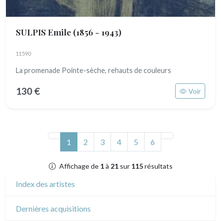
SULPIS Emile
(1856 - 1943)
11590
La promenade Pointe-sèche, rehauts de couleurs
130 €
Voir
(actuel)
1
2
3
4
5
6
Affichage de
1
à
21
sur
115
résultats
Index des artistes
Dernières acquisitions