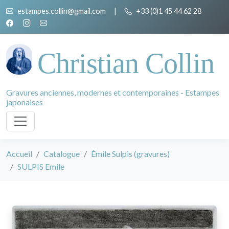
estampes.collin@gmail.com
|
+33 (0)1 45 44 62 28
Christian Collin
Gravures anciennes, modernes et contemporaines - Estampes
japonaises
Accueil
Catalogue
Émile Sulpis (gravures)
SULPIS Emile