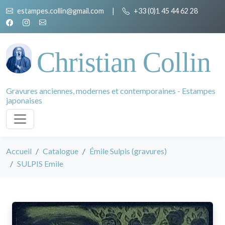
estampes.collin@gmail.com
|
+33 (0)1 45 44 62 28
Christian Collin
Gravures anciennes, modernes et contemporaines - Estampes
japonaises
Accueil
Catalogue
Émile Sulpis (gravures)
SULPIS Emile