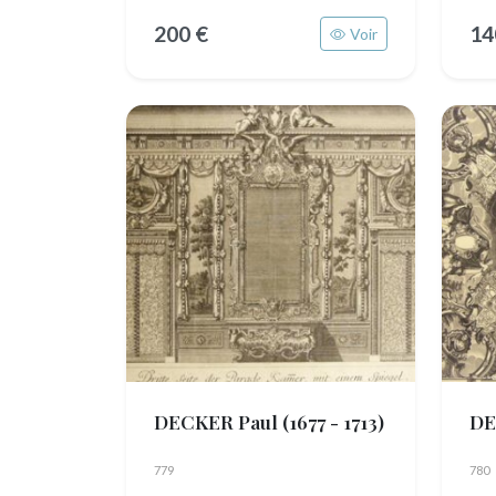
200 €
14
Voir
DECKER Paul
(1677 - 1713)
DE
779
780