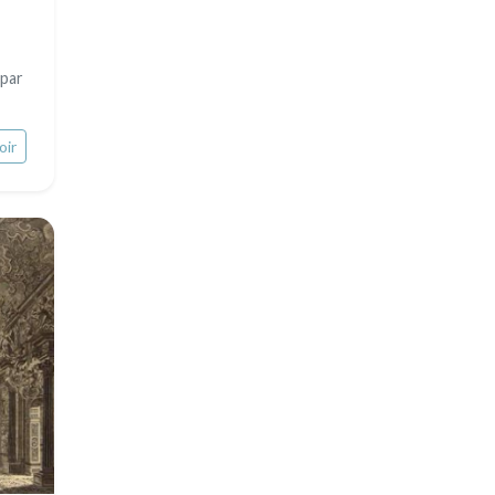
par
oir