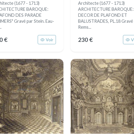
hitecte (1677 - 1713)
Architecte (1677 - 1713)
CHITECTURE BAROQUE:
ARCHITECTURE BAROQUE:
LAFOND DES PARADE
DECOR DE PLAFOND ET
MERS" Gravé par Stein. Eau-
BALUSTRADES, PL.18 Gravé 
..
Rems...
0 €
230 €
Voir
V