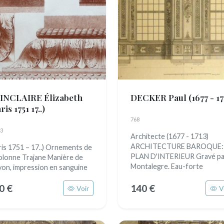
INCLAIRE Élizabeth
DECKER Paul
(1677 - 17
(Paris 1751 17..)
768
3
Architecte (1677 - 1713)
ARCHITECTURE BAROQUE:
ris 1751 – 17..) Ornements de
PLAN D'INTERIEUR Gravé pa
colonne Trajane Manière de
Montalegre. Eau-forte
yon, impression en sanguine
0 €
140 €
Voir
V