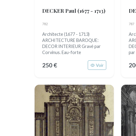
DECKER Paul
(1677 - 1713)
DE
782
787
Architecte (1677 - 1713)
Arc
ARCHITECTURE BAROQUE:
AR
DECOR INTERIEUR Gravé par
DEC
Corvinus. Eau-forte
par
250 €
20
Voir