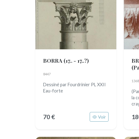
BORRA
(17.. - 17..?)
BR
8447
1368
Dessiné par Fourdrinier PL XXII
Eau-forte
(Pa
la 
cra
70 €
18
Voir