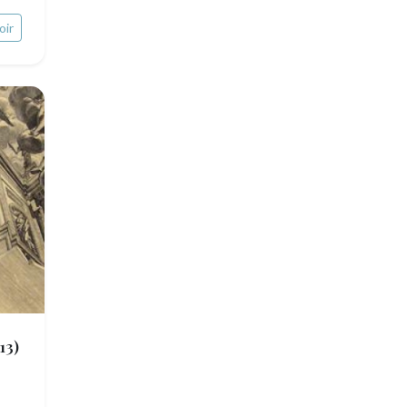
oir
13)