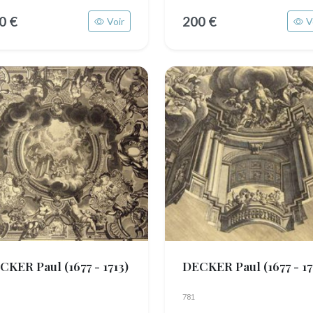
0 €
200 €
Voir
V
CKER Paul
(1677 - 1713)
DECKER Paul
(1677 - 17
781