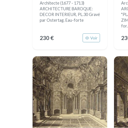
Architecte (1677 - 1713)
Arc
ARCHITECTURE BAROQUE:
AR
DECOR INTERIEUR, PL.30 Gravé
"P
par Ostertag. Eau-forte
ZIM
for.
230 €
23
Voir