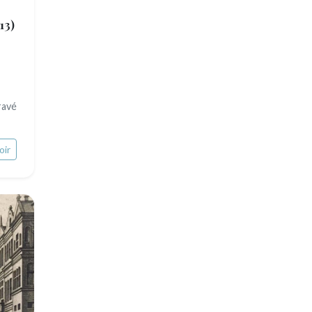
13)
ravé
oir