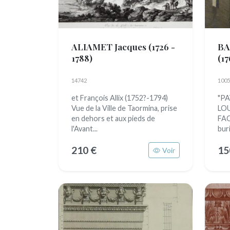
ALIAMET Jacques
(1726 -
BA
1788)
(17
14742
1005
et François Allix (1752?-1794)
"PA
Vue de la Ville de Taormina, prise
LOU
en dehors et aux pieds de
FAC
l'Avant...
buri
210 €
15
Voir