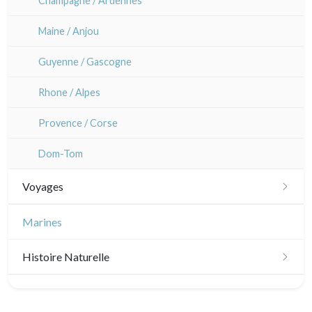
Champagne / Ardennes
Maine / Anjou
Guyenne / Gascogne
Rhone / Alpes
Provence / Corse
Dom-Tom
Voyages
Amériques
Marines
Scandinavie
Histoire Naturelle
Bénélux
Oiseaux
Royaume-Uni