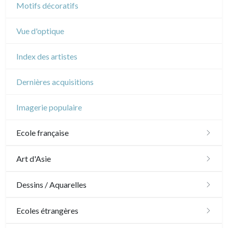
Motifs décoratifs
Vue d'optique
Index des artistes
Dernières acquisitions
Imagerie populaire
Ecole française
XVI - XVII°
Art d'Asie
XVIII°
Dessins japonais
Dessins / Aquarelles
Manière de crayon
Néoclassique et Romantique
Dessins chinois
Émile Sulpis (dessins)
Ecoles étrangères
Couleurs
XIX°
Dessins indiens