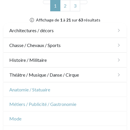
(actuel)
1
2
3
Affichage de
1
à
21
sur
63
résultats
Architectures / décors
Architecture
Chasse / Chevaux / Sports
Ornements
Chasse
Histoire / Militaire
Jardins
Chevaux
Militaire
Théâtre / Musique / Danse / Cirque
Architecture d'intérieur
Sports
Révolution française
Théâtre
Anatomie / Statuaire
Napoléon et Empire
Danse
Métiers / Publicité / Gastronomie
Musique
Mode
Cirque