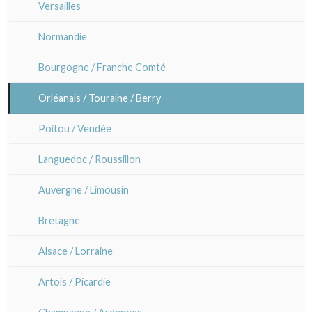
Versailles
Laurent Letourmy
Chirimen-e (crépons)
Paris Rive gauche
Normandie
Corinne Lepeytre
Bourgogne / Franche Comté
Marianne Nix
Orléanais / Touraine / Berry
Ravachel
Poitou / Vendée
Lisa Takahashi
Languedoc / Roussillon
Cleo Wilkinson
Auvergne / Limousin
Divers
Bretagne
Alsace / Lorraine
Artois / Picardie