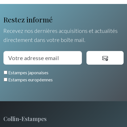
Poissons
Allemagne / Autriche
Coquillages / Crustacés
Restez informé
Suisse
Fruits et légumes
Recevez nos dernières acquisitions et actualités
Italie
directement dans votre boîte mail.
Fleurs
Rome
Espagne / Portugal
Arbres
Venise
Grèce
Pierre-Joseph Redouté
Italie divers
Estampes japonaises
Europe centrale
Animaux domestiques
Estampes européennes
Russie
Animaux sauvages
Moyen-Orient
Insectes
Turquie
Collin-Estampes
David Roberts