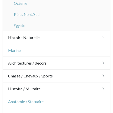
Dom-Tom
Océanie
Pôles Nord/Sud
Egypte
Histoire Naturelle
Oiseaux
Marines
Poissons
Architectures / décors
Coquillages / Crustacés
Architecture
Chasse / Chevaux / Sports
Fruits et légumes
Ornements
Chasse
Histoire / Militaire
Fleurs
Jardins
Chevaux
Militaire
Anatomie / Statuaire
Arbres
Architecture d'intérieur
Sports
Révolution française