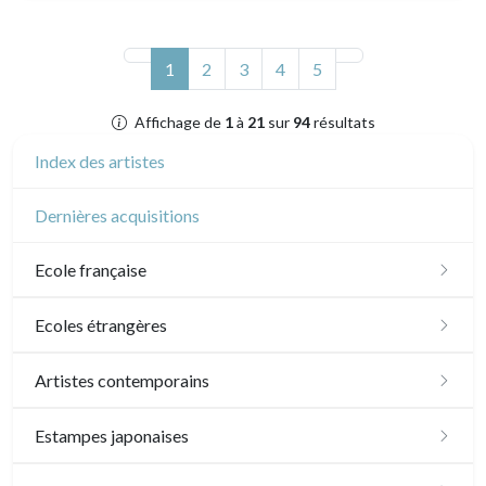
(actuel)
1
2
3
4
5
Affichage de
1
à
21
sur
94
résultats
Index des artistes
Dernières acquisitions
Ecole française
XVI - XVII°
Ecoles étrangères
XVIII°
Ecole anglaise
Artistes contemporains
Manière de crayon
Néoclassique et Romantique
XVII - XVIII°
Ecoles du nord
Sylvie Abélanet
Estampes japonaises
Couleurs
XIX°
XIX°
XVI°
Ecole italienne
Hélène Bautista