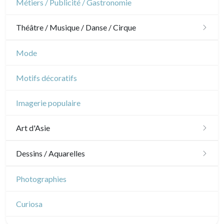
Métiers / Publicité / Gastronomie
Pierre-Joseph Redouté
Napoléon et Empire
Théâtre / Musique / Danse / Cirque
Animaux domestiques
Animaux sauvages
Théâtre
Mode
Insectes
Danse
Motifs décoratifs
Musique
Imagerie populaire
Cirque
Art d'Asie
Dessins japonais
Dessins / Aquarelles
Dessins chinois
Émile Sulpis (dessins)
Photographies
Dessins indiens
Dessins divers
Curiosa