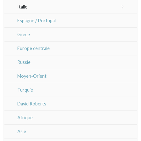
Languedoc / Roussillon
Italie
Lisa Takahashi
Auvergne / Limousin
Rome
Espagne / Portugal
Cleo Wilkinson
Venise
Bretagne
Grèce
Divers
Italie divers
Alsace / Lorraine
Europe centrale
Artois / Picardie
Russie
Champagne / Ardennes
Moyen-Orient
Maine / Anjou
Turquie
Guyenne / Gascogne
David Roberts
Rhone / Alpes
Afrique
Provence / Corse
Asie