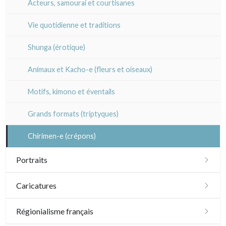
Acteurs, samourai et courtisanes
Divers XIXe
XIX°
Gravures sur bois
XVII - XVIII°
XVII - XVIII°
Pablo Flaiszman
Vie quotidienne et traditions
XX°
Divers
XIX°
XIX°
Baptiste Fompeyrine
Shunga (érotique)
Émile Sulpis (gravures)
XX°
XX°
Pascale Hémery
Animaux et Kacho-e (fleurs et oiseaux)
Atsuko Ishii
Motifs, kimono et éventails
Anna Jeretic
Grands formats (triptyques)
Laurent Letourmy
Chirimen-e (crépons)
Corinne Lepeytre
Portraits
Marianne Nix
XVI - XVII°
Caricatures
Ravachel
XVIII°
Daumier
Régionialisme français
Lisa Takahashi