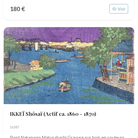
180 €
Voir
IKKEÏ Shôsaï
(Actif ca. 1860 - 1870)
16587
Pont Nakanogo Makurabashi Gravure sur bois en couleurs