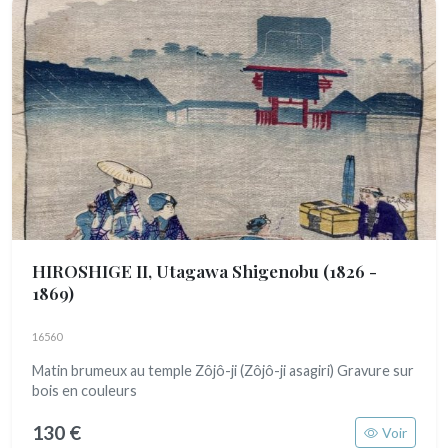
HIROSHIGE II, Utagawa Shigenobu
(1826 -
1869)
16560
Matin brumeux au temple Zôjô-ji (Zôjô-ji asagiri) Gravure sur
bois en couleurs
130 €
Voir