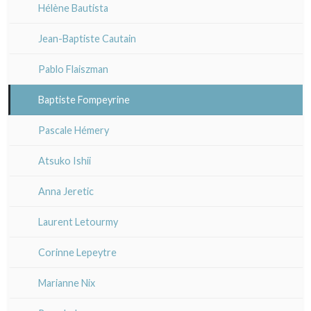
XVI°
Ecole italienne
Hélène Bautista
En noir
XX°
Paysages XIXe
XVII - XVIIIe°
XX°
XVI°
Autres écoles
Jean-Baptiste Cautain
Divers XIXe
XIX°
Gravures sur bois
XVII - XVIII°
XVII - XVIII°
Pablo Flaiszman
XX°
Divers
XIX°
XIX°
Baptiste Fompeyrine
Émile Sulpis (gravures)
XX°
XX°
Pascale Hémery
Atsuko Ishii
Anna Jeretic
Laurent Letourmy
Corinne Lepeytre
Marianne Nix