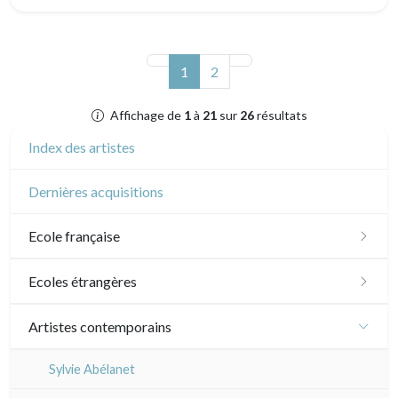
(actuel)
1
2
Affichage de
1
à
21
sur
26
résultats
Index des artistes
Dernières acquisitions
Ecole française
XVI - XVII°
Ecoles étrangères
XVIII°
Ecole anglaise
Artistes contemporains
Manière de crayon
Néoclassique et Romantique
XVII - XVIII°
Ecoles du nord
Sylvie Abélanet
Couleurs
XIX°
XIX°