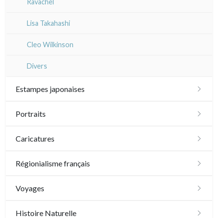
Ravachel
Lisa Takahashi
Cleo Wilkinson
Divers
Estampes japonaises
Paysages
Portraits
Acteurs, samourai et courtisanes
XVI - XVII°
Caricatures
Vie quotidienne et traditions
XVIII°
Daumier
Régionialisme français
Shunga (érotique)
XIX - XX°
Divers caricaturistes
Paris
Voyages
Animaux et Kacho-e (fleurs et oiseaux)
Artistes
Sem
Plans et vues générales
Île-de-France
Amériques
Histoire Naturelle