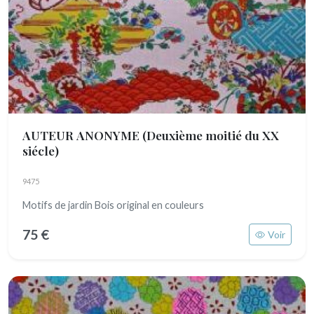
AUTEUR ANONYME
(Deuxième moitié du XX
siécle)
9475
Motifs de jardin Bois original en couleurs
75 €
Voir