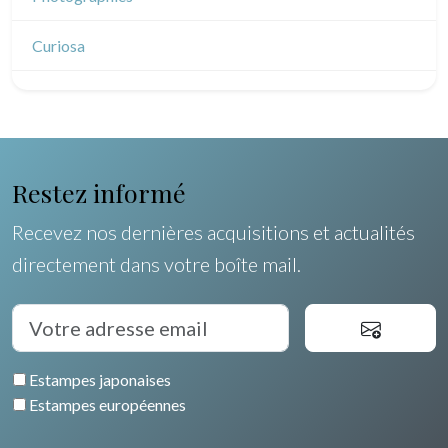
Dessins indiens
Dom-Tom
Dessins divers
Océanie
Curiosa
Pôles Nord/Sud
Egypte
Restez informé
Recevez nos dernières acquisitions et actualités
directement dans votre boîte mail.
Estampes japonaises
Estampes européennes