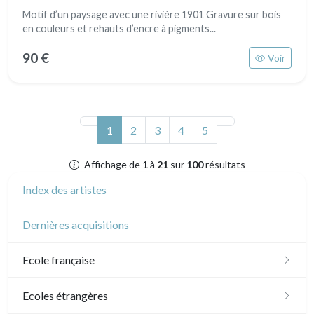
Motif d’un paysage avec une rivière 1901 Gravure sur bois
en couleurs et rehauts d’encre à pigments...
90 €
Voir
(actuel)
1
2
3
4
5
Affichage de
1
à
21
sur
100
résultats
Index des artistes
Dernières acquisitions
Ecole française
XVI - XVII°
Ecoles étrangères