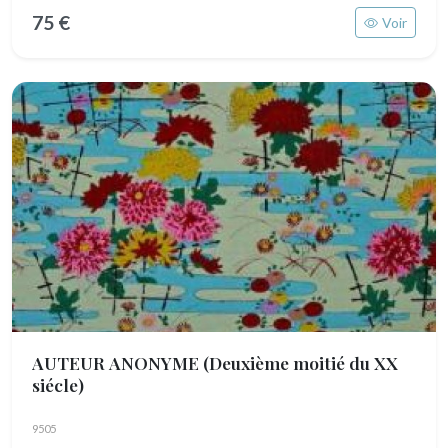
75 €
Voir
AUTEUR ANONYME
(Deuxième moitié du XX
siécle)
9505