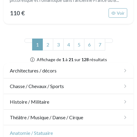
pittoresque et romantique dans l'ancienne France du B...
110 €
Voir
(actuel)
1
2
3
4
5
6
7
Affichage de
1
à
21
sur
128
résultats
Architectures / décors
Architecture
Chasse / Chevaux / Sports
Ornements
Chasse
Histoire / Militaire
Jardins
Chevaux
Militaire
Théâtre / Musique / Danse / Cirque
Architecture d'intérieur
Sports
Révolution française
Théâtre
Anatomie / Statuaire