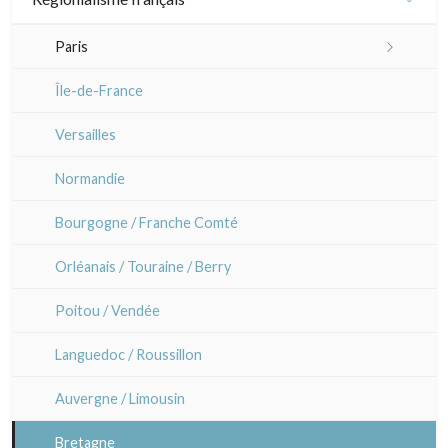
Pascale Hémery
Animaux et Kacho-e (fleurs et oiseaux)
XIX - XX°
Divers caricaturistes
Paris
Atsuko Ishii
Motifs, kimono et éventails
Artistes
Sem
Plans et vues générales
Île-de-France
Anna Jeretic
Grands formats (triptyques)
Paris Rive droite
Versailles
Laurent Letourmy
Chirimen-e (crépons)
Paris Rive gauche
Normandie
Corinne Lepeytre
Bourgogne / Franche Comté
Marianne Nix
Orléanais / Touraine / Berry
Ravachel
Poitou / Vendée
Lisa Takahashi
Languedoc / Roussillon
Cleo Wilkinson
Auvergne / Limousin
Divers
Bretagne