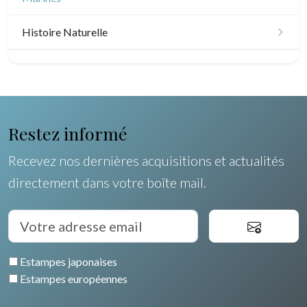
Scandinavie
Histoire Naturelle
Bénélux
Oiseaux
Royaume-Uni
Poissons
Allemagne / Autriche
Coquillages / Crustacés
Restez informé
Suisse
Fruits et légumes
Recevez nos dernières acquisitions et actualités
Italie
directement dans votre boîte mail.
Fleurs
Rome
Espagne / Portugal
Arbres
Venise
Grèce
Pierre-Joseph Redouté
Italie divers
Estampes japonaises
Europe centrale
Animaux domestiques
Estampes européennes
Russie
Animaux sauvages