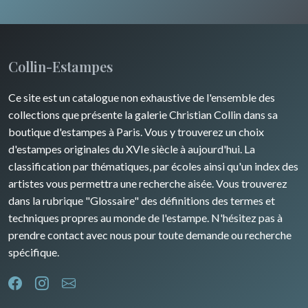
Moyen-Orient
Insectes
Turquie
Collin-Estampes
David Roberts
Ce site est un catalogue non exhaustive de l'ensemble des
Afrique
collections que présente la galerie Christian Collin dans sa
boutique d'estampes à Paris. Vous y trouverez un choix
Asie
d'estampes originales du XVIe siècle à aujourd'hui. La
classification par thématiques, par écoles ainsi qu'un index des
Océanie
artistes vous permettra une recherche aisée. Vous trouverez
dans la rubrique "Glossaire" des définitions des termes et
Pôles Nord/Sud
techniques propres au monde de l'estampe. N'hésitez pas à
Egypte
prendre contact avec nous pour toute demande ou recherche
spécifique.