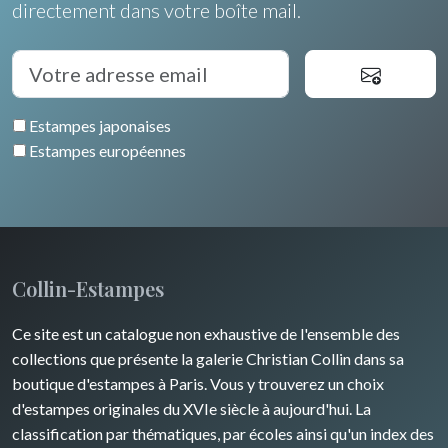
Italie
directement dans votre boîte mail.
Fleurs
Rome
Espagne / Portugal
Arbres
Venise
Grèce
Pierre-Joseph Redouté
Italie divers
Estampes japonaises
Europe centrale
Animaux domestiques
Estampes européennes
Russie
Animaux sauvages
Moyen-Orient
Insectes
Turquie
Collin-Estampes
David Roberts
Ce site est un catalogue non exhaustive de l'ensemble des
Afrique
collections que présente la galerie Christian Collin dans sa
boutique d'estampes à Paris. Vous y trouverez un choix
Asie
d'estampes originales du XVIe siècle à aujourd'hui. La
classification par thématiques, par écoles ainsi qu'un index des
Océanie