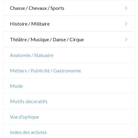
Architecture
Chasse / Chevaux / Sports
Ornements
Chasse
Histoire / Militaire
Jardins
Chevaux
Militaire
Théâtre / Musique / Danse / Cirque
Architecture d'intérieur
Sports
Révolution française
Théâtre
Anatomie / Statuaire
Napoléon et Empire
Danse
Métiers / Publicité / Gastronomie
Musique
Mode
Cirque
Motifs décoratifs
Vue d'optique
Index des artistes