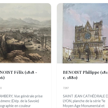
NOIST Félix
(1818 -
BENOIST Philippe
(181
96)
c. 1880)
0
7287
MBERY, Vue générale prise
SAINT JEAN CATHÉDRALE 
Lémenc (Dép. de la Savoie)
LYON, planche de la série "le
hographie en couleur
Moyen Age Monumental et