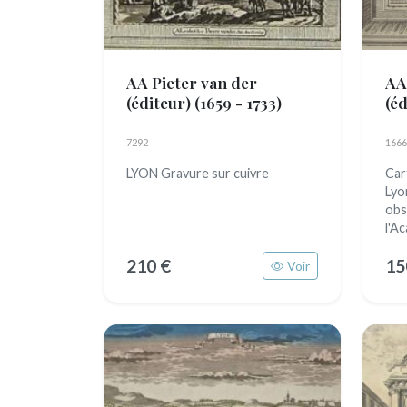
AA Pieter van der
AA
(éditeur)
(1659 - 1733)
(é
7292
1666
LYON Gravure sur cuivre
Car
Lyo
obs
l'Ac
210 €
15
Voir