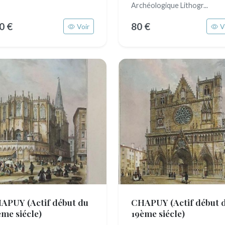
Archéologique Lithogr...
0 €
80 €
Voir
V
HAPUY
(Actif début du
CHAPUY
(Actif début 
ème siécle)
19ème siécle)