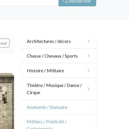
Rechercher
Architectures / décors
tout
Architecture
Chasse / Chevaux / Sports
Ornements
Chasse
Histoire / Militaire
Jardins
Chevaux
Militaire
Théâtre / Musique / Danse /
Cirque
Architecture d'intérieur
Sports
Révolution française
Théâtre
Anatomie / Statuaire
Napoléon et Empire
Danse
Métiers / Publicité /
Gastronomie