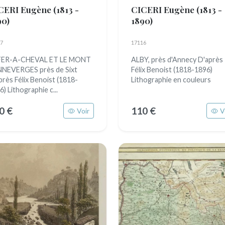
CERI Eugène
(1813 -
CICERI Eugène
(1813 -
90)
1890)
7
17116
FER-A-CHEVAL ET LE MONT
ALBY, près d'Annecy D'après
NEVERGES près de Sixt
Félix Benoist (1818-1896)
près Félix Benoist (1818-
Lithographie en couleurs
6) Lithographie c...
0 €
110 €
Voir
V