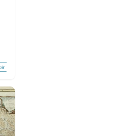
Moyen-Orient
Insectes
Turquie
David Roberts
Afrique
Asie
oir
Océanie
Pôles Nord/Sud
Egypte