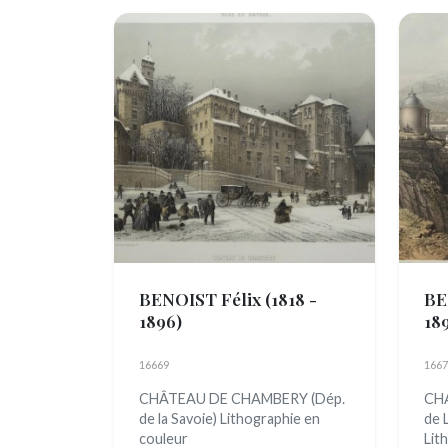
BENOIST Félix
(1818 -
BE
1896)
18
16669
1667
CHÂTEAU DE CHAMBERY (Dép.
CHA
de la Savoie) Lithographie en
de 
couleur
Lit