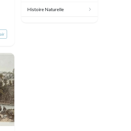
Scandinavie
Histoire Naturelle
Bénélux
Oiseaux
Royaume-Uni
oir
Poissons
Allemagne / Autriche
Coquillages / Crustacés
Suisse
Fruits et légumes
Italie
Fleurs
Rome
Espagne / Portugal
Arbres
Venise
Grèce
Pierre-Joseph Redouté
Italie divers
Europe centrale
Animaux domestiques
Russie
Animaux sauvages