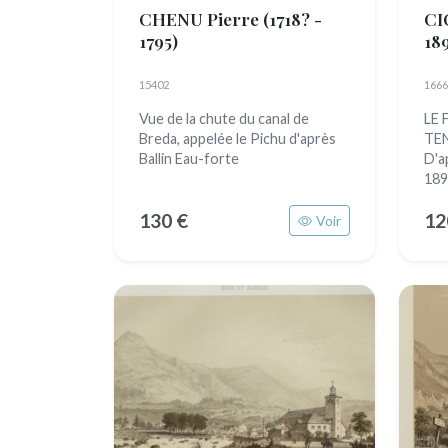
CHENU Pierre
(1718? -
CI
1795)
18
15402
1666
Vue de la chute du canal de
LE 
Breda, appelée le Pichu d'après
TEN
Ballin Eau-forte
D'a
189
130 €
12
Voir