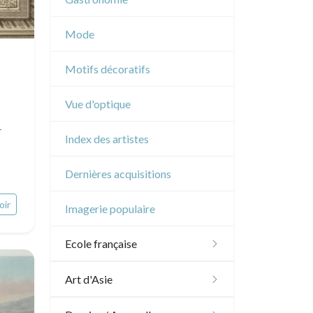
Musique
Mode
Cirque
Motifs décoratifs
Vue d'optique
T
Index des artistes
Dernières acquisitions
oir
Imagerie populaire
Ecole française
XVI - XVII°
Art d'Asie
XVIII°
Dessins japonais