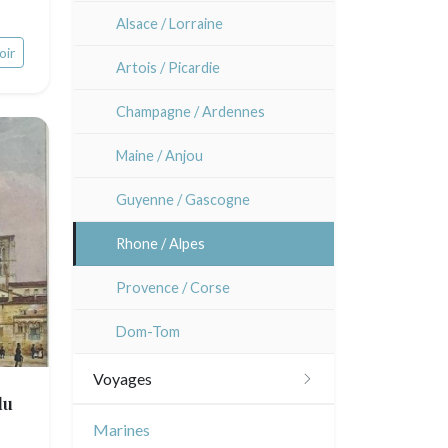
Alsace / Lorraine
oir
Artois / Picardie
Champagne / Ardennes
Maine / Anjou
Guyenne / Gascogne
Rhone / Alpes
Provence / Corse
Dom-Tom
Voyages
du
Amériques
Marines