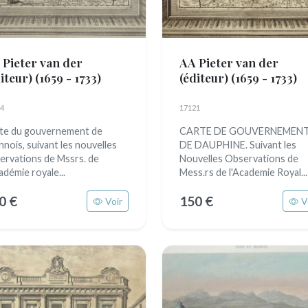
 Pieter van der
AA Pieter van der
diteur)
(1659 - 1733)
(éditeur)
(1659 - 1733)
4
17121
te du gouvernement de
CARTE DE GOUVERNEMEN
nnois, suivant les nouvelles
DE DAUPHINE. Suivant les
ervations de Mssrs. de
Nouvelles Observations de
adémie royale...
Mess.rs de l'Academie Royal...
0 €
150 €
Voir
V