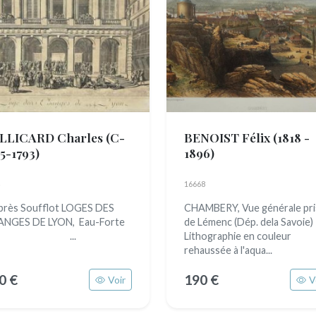
LLICARD Charles
(C-
BENOIST Félix
(1818 -
5-1793)
1896)
16668
près Soufflot LOGES DES
CHAMBERY, Vue générale pri
ANGES DE LYON, Eau-Forte
de Lémenc (Dép. dela Savoie)
...
Lithographie en couleur
rehaussée à l'aqua...
0 €
190 €
Voir
V