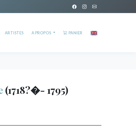
ARTISTES
A PROPOS
PANIER
e
(1718?�- 1795)