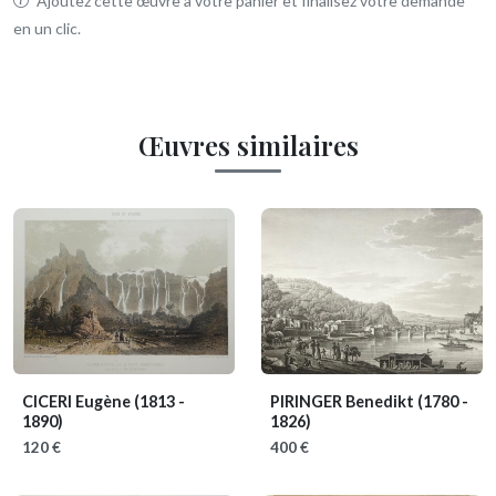
Ajoutez cette œuvre à votre panier et finalisez votre demande
en un clic.
Œuvres similaires
CICERI Eugène
(1813 -
PIRINGER Benedikt
(1780 -
1890)
1826)
120 €
400 €