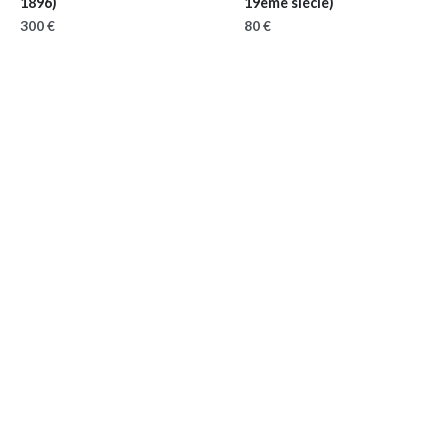
1896)
19ème siécle)
300 €
80 €