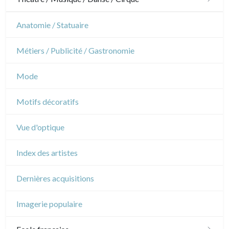
Architecture d'intérieur
Sports
Révolution française
Théâtre
Anatomie / Statuaire
Napoléon et Empire
Danse
Métiers / Publicité / Gastronomie
Musique
Mode
Cirque
Motifs décoratifs
Vue d'optique
Index des artistes
Dernières acquisitions
Imagerie populaire