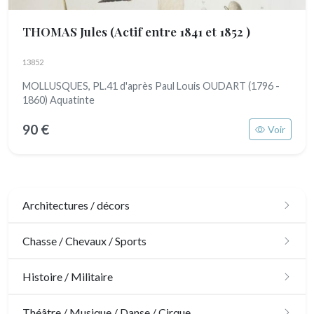
THOMAS Jules
(Actif entre 1841 et 1852 )
13852
MOLLUSQUES, PL.41 d'après Paul Louis OUDART (1796 -
1860) Aquatinte
90 €
Voir
Architectures / décors
Architecture
Chasse / Chevaux / Sports
Ornements
Chasse
Histoire / Militaire
Jardins
Chevaux
Militaire
Théâtre / Musique / Danse / Cirque