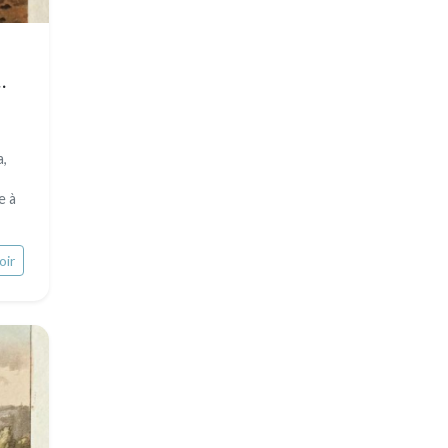
Animaux sauvages
Insectes
a,
e à
oir