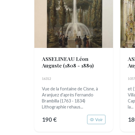
ASSELINEAU Léon
AS
Auguste
(1808 - 1889)
Au
Ad
(18
16312
1057
Vue de la fontaine de Cisne, à
et 
Aranjuez d'après Fernando
Vil
Brambilla (1763 - 1834)
Capi
Lithographie rehaus...
la...
190 €
18
Voir