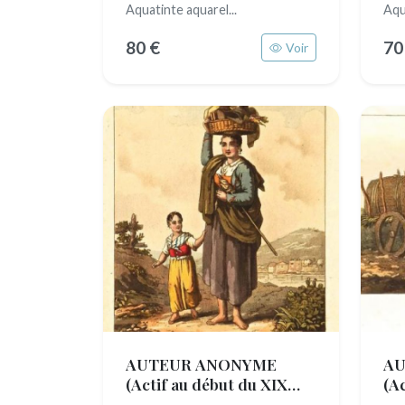
Aquatinte aquarel...
Aqu
80 €
70
Voir
AUTEUR ANONYME
AU
(Actif au début du XIX
(A
siècle)
siè