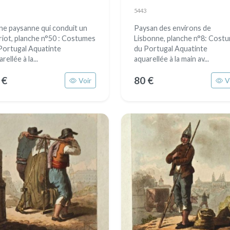
5443
ne paysanne qui conduit un
Paysan des environs de
riot, planche n°50 : Costumes
Lisbonne, planche n°8: Cost
Portugal Aquatinte
du Portugal Aquatinte
rellée à la...
aquarellée à la main av...
 €
80 €
Voir
V