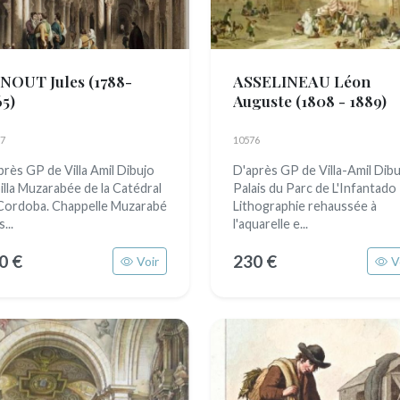
NOUT Jules
(1788-
ASSELINEAU Léon
65)
Auguste
(1808 - 1889)
7
10576
près GP de Villa Amil Dibujo
D'après GP de Villa-Amil Dib
illa Muzarabée de la Catédral
Palais du Parc de L'Infantado
Cordoba. Chappelle Muzarabé
Lithographie rehaussée à
...
l'aquarelle e...
0 €
230 €
Voir
V