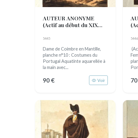
AUTEUR ANONYME
AU
(Actif au début du XIX
(A
siècle)
siè
5445
5446
Dame de Coimbre en Mantille,
(Ac
planche n°10 : Costumes du
Fem
Portugal Aquatinte aquarellée à
pla
la main avec...
Port
90 €
70
Voir