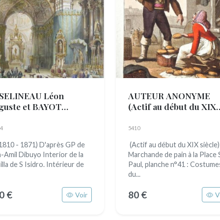
SELINEAU Léon
AUTEUR ANONYME
guste et BAYOT
(Actif au début du XIX
olphe Jean Baptiste
siècle)
08 - 1889)
4
5410
(1810 - 1871) D'après GP de
(Actif au début du XIX siècle)
la-Amil Dibuyo Interior de la
Marchande de pain à la Place 
lla de S Isidro. Intérieur de
Paul, planche n°41 : Costume
du...
0 €
80 €
Voir
V