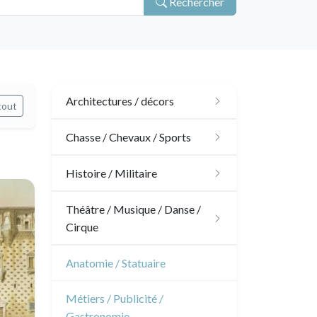
Rechercher
Architectures / décors
tout
Architecture
Chasse / Chevaux / Sports
Ornements
Chasse
Histoire / Militaire
Jardins
Chevaux
Militaire
Théâtre / Musique / Danse /
Cirque
Architecture d'intérieur
Sports
Révolution française
Théâtre
Anatomie / Statuaire
Napoléon et Empire
Danse
Métiers / Publicité /
Gastronomie