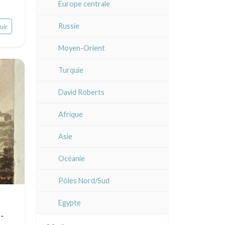
Europe centrale
Alsace / Lorraine
Russie
oir
Artois / Picardie
Moyen-Orient
Champagne / Ardennes
Turquie
Maine / Anjou
David Roberts
Guyenne / Gascogne
Afrique
Rhone / Alpes
Asie
Provence / Corse
Océanie
Dom-Tom
Pôles Nord/Sud
Egypte