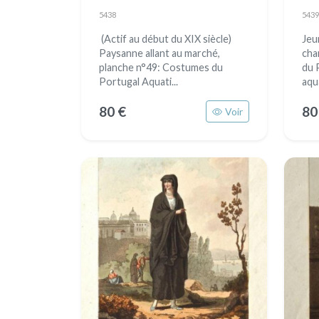
5438
5439
(Actif au début du XIX siècle)
Jeu
Paysanne allant au marché,
cha
planche n°49: Costumes du
du 
Portugal Aquati...
aqua
80 €
80
Voir