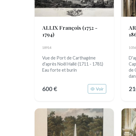
ALLIX François
(1752 -
AR
1794)
18
18914
1056
Vue de Port de Carthagène
D'a
d'après Noël Hallé (1711 - 1781)
Cap
Eau forte et burin
de 
dans
600 €
21
Voir