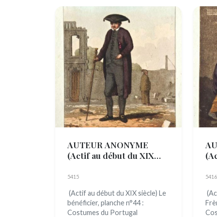
AUTEUR ANONYME
AU
(Actif au début du XIX
(A
siècle)
siè
5415
5416
(Actif au début du XIX siècle) Le
(Ac
bénéficier, planche n°44 :
Frè
Costumes du Portugal
Cos