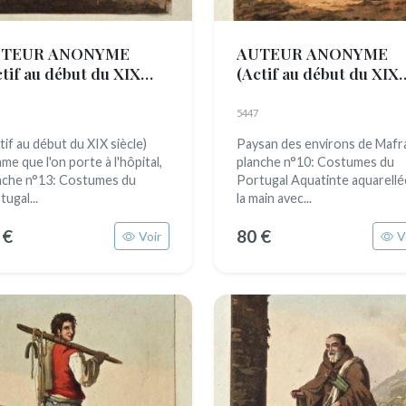
TEUR ANONYME
AUTEUR ANONYME
ctif au début du XIX
(Actif au début du XIX
cle)
siècle)
5447
tif au début du XIX siècle)
Paysan des environs de Mafr
me que l'on porte à l'hôpital,
planche n°10: Costumes du
nche n°13: Costumes du
Portugal Aquatinte aquarellé
ugal...
la main avec...
 €
80 €
Voir
V