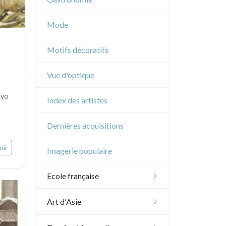
Musique
Mode
Cirque
Motifs décoratifs
Vue d'optique
uyo
Index des artistes
Dernières acquisitions
oir
Imagerie populaire
Ecole française
XVI - XVII°
Art d'Asie
XVIII°
Dessins japonais