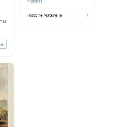
Marines
Histoire Naturelle
umes
Oiseaux
Poissons
oir
Coquillages / Crustacés
Fruits et légumes
Fleurs
Arbres
Pierre-Joseph Redouté
Animaux domestiques