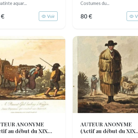
atinte aquar...
Costumes du...
 €
80 €
Voir
V
TEUR ANONYME
AUTEUR ANONYME
ctif au début du XIX
(Actif au début du XIX
cle)
siècle)