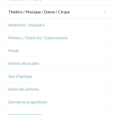
Jardins
Chevaux
Militaire
Théâtre / Musique / Danse / Cirque
Architecture d'intérieur
Sports
Révolution française
Théâtre
Anatomie / Statuaire
Napoléon et Empire
Danse
Métiers / Publicité / Gastronomie
Musique
Mode
Cirque
Motifs décoratifs
Vue d'optique
Index des artistes
Dernières acquisitions
Imagerie populaire