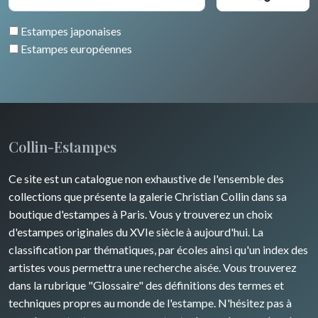
Grèce
Pierre-Joseph Redouté
Italie divers
Estampes japonaises
Europe centrale
Animaux domestiques
Estampes européennes
Russie
Animaux sauvages
Moyen-Orient
Insectes
Turquie
Collin-Estampes
David Roberts
Ce site est un catalogue non exhaustive de l'ensemble des
Afrique
collections que présente la galerie Christian Collin dans sa
boutique d'estampes à Paris. Vous y trouverez un choix
Asie
d'estampes originales du XVIe siècle à aujourd'hui. La
classification par thématiques, par écoles ainsi qu'un index des
Océanie
artistes vous permettra une recherche aisée. Vous trouverez
dans la rubrique "Glossaire" des définitions des termes et
Pôles Nord/Sud
techniques propres au monde de l'estampe. N'hésitez pas à
Egypte