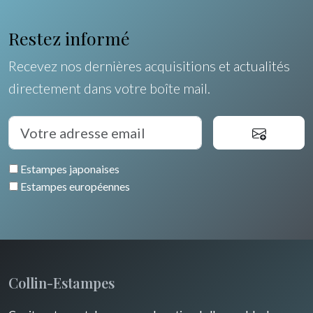
Rhone / Alpes
Afrique
Restez informé
Provence / Corse
Asie
Recevez nos dernières acquisitions et actualités
Dom-Tom
Océanie
directement dans votre boîte mail.
Pôles Nord/Sud
Egypte
Estampes japonaises
Estampes européennes
Collin-Estampes