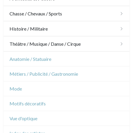
Architecture
Chasse / Chevaux / Sports
Ornements
Chasse
Histoire / Militaire
Jardins
Chevaux
Militaire
Théâtre / Musique / Danse / Cirque
Architecture d'intérieur
Sports
Révolution française
Théâtre
Anatomie / Statuaire
Napoléon et Empire
Danse
Métiers / Publicité / Gastronomie
Musique
Mode
Cirque
Motifs décoratifs
Vue d'optique