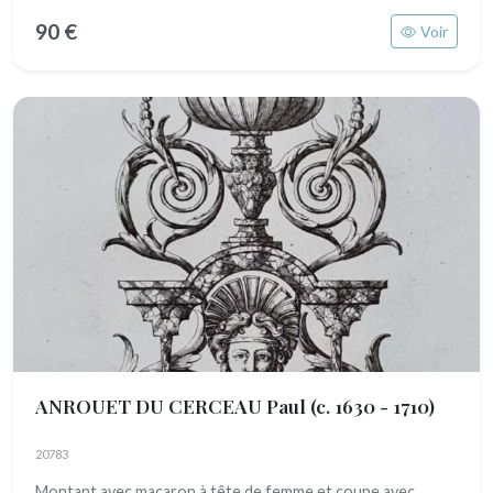
90 €
Voir
ANROUET DU CERCEAU Paul
(c. 1630 - 1710)
20783
Montant avec macaron à tête de femme et coupe avec