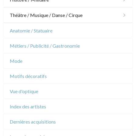
Chevaux
Militaire
Théâtre / Musique / Danse / Cirque
Sports
Révolution française
Théâtre
Anatomie / Statuaire
Napoléon et Empire
Danse
Métiers / Publicité / Gastronomie
Musique
Mode
Cirque
Motifs décoratifs
Vue d'optique
Index des artistes
Dernières acquisitions