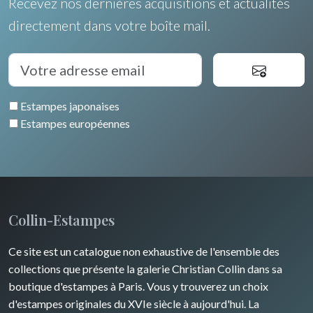
Recevez nos dernières acquisitions et actualités
Languedoc / Roussillon
Italie
Cleo Wilkinson
directement dans votre boîte mail.
Fleurs
Auvergne / Limousin
Rome
Espagne / Portugal
Divers
Arbres
Venise
Bretagne
Grèce
Pierre-Joseph Redouté
Italie divers
Estampes japonaises
Alsace / Lorraine
Europe centrale
Animaux domestiques
Estampes européennes
Artois / Picardie
Russie
Animaux sauvages
Champagne / Ardennes
Moyen-Orient
Insectes
Maine / Anjou
Turquie
Collin-Estampes
Guyenne / Gascogne
David Roberts
Ce site est un catalogue non exhaustive de l'ensemble des
Rhone / Alpes
Afrique
collections que présente la galerie Christian Collin dans sa
boutique d'estampes à Paris. Vous y trouverez un choix
Provence / Corse
Asie
d'estampes originales du XVIe siècle à aujourd'hui. La