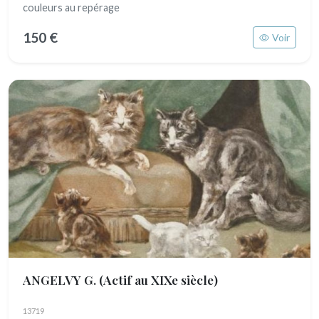
couleurs au repérage
150 €
Voir
ANGELVY G.
(Actif au XIXe siècle)
13719