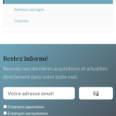
Artois / Picardie
Russie
Animaux sauvages
Champagne / Ardennes
Moyen-Orient
Insectes
Maine / Anjou
Turquie
Guyenne / Gascogne
David Roberts
Rhone / Alpes
Afrique
Restez informé
Provence / Corse
Asie
Recevez nos dernières acquisitions et actualités
Dom-Tom
Océanie
directement dans votre boîte mail.
Pôles Nord/Sud
Egypte
Estampes japonaises
Estampes européennes