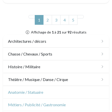
(actuel)
1
2
3
4
5
Affichage de
1
à
21
sur
92
résultats
Architectures / décors
Architecture
Chasse / Chevaux / Sports
Ornements
Chasse
Histoire / Militaire
Jardins
Chevaux
Militaire
Théâtre / Musique / Danse / Cirque
Architecture d'intérieur
Sports
Révolution française
Théâtre
Anatomie / Statuaire
Napoléon et Empire
Danse
Métiers / Publicité / Gastronomie