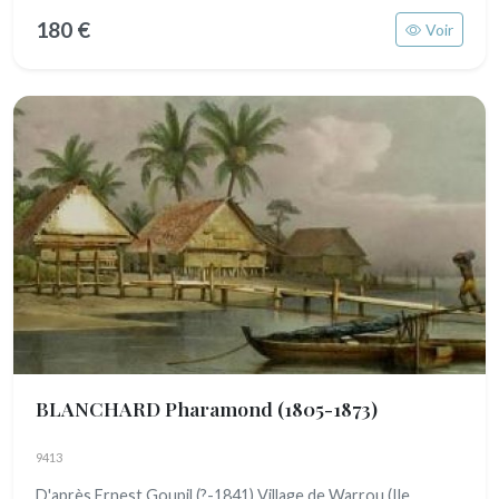
180 €
Voir
BLANCHARD Pharamond
(1805-1873)
9413
D'après Ernest Goupil (?-1841) Village de Warrou (Ile