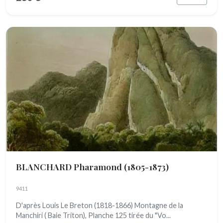
BLANCHARD Pharamond
(1805-1873)
9411
D'après Louis Le Breton (1818-1866) Montagne de la
Manchiri ( Baie Triton), Planche 125 tirée du "Vo...