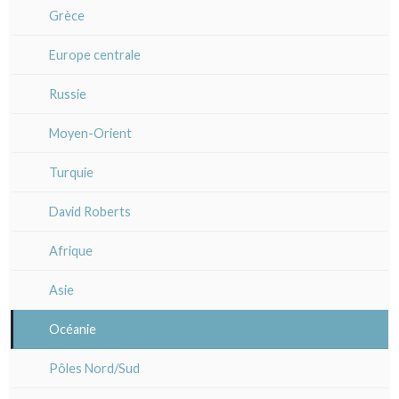
Venise
Bretagne
Grèce
Italie divers
Alsace / Lorraine
Europe centrale
Artois / Picardie
Russie
Champagne / Ardennes
Moyen-Orient
Maine / Anjou
Turquie
Guyenne / Gascogne
David Roberts
Rhone / Alpes
Afrique
Provence / Corse
Asie
Dom-Tom
Océanie
Pôles Nord/Sud