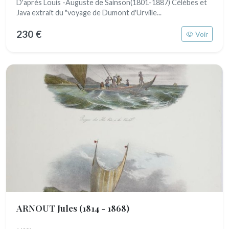
D'après Louis -Auguste de Sainson(1801-1887) Célèbes et
Java extrait du "voyage de Dumont d'Urville...
230 €
Voir
ARNOUT Jules
(1814 - 1868)