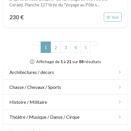
Ceram), Planche 127 tirée du "Voyage au Pôle s...
230 €
Voir
(actuel)
1
2
3
4
5
Affichage de
1
à
21
sur
88
résultats
Architectures / décors
Architecture
Chasse / Chevaux / Sports
Ornements
Chasse
Histoire / Militaire
Jardins
Chevaux
Militaire
Théâtre / Musique / Danse / Cirque
Architecture d'intérieur
Sports
Révolution française
Théâtre