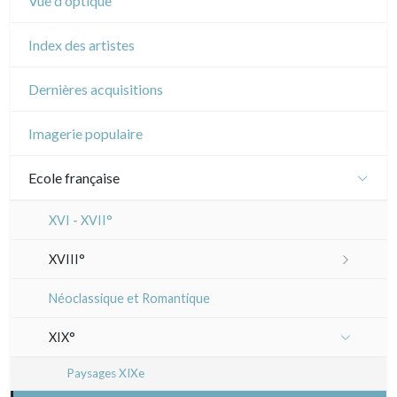
Vue d'optique
Index des artistes
Dernières acquisitions
Imagerie populaire
Ecole française
XVI - XVII°
XVIII°
Manière de crayon
Néoclassique et Romantique
Couleurs
XIX°
En noir
Paysages XIXe