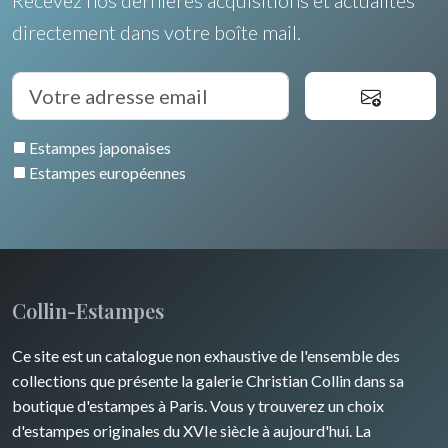
Recevez nos dernières acquisitions et actualités
Languedoc / Roussillon
Italie
Cleo Wilkinson
directement dans votre boîte mail.
Fleurs
Auvergne / Limousin
Rome
Espagne / Portugal
Divers
Arbres
Venise
Bretagne
Grèce
Pierre-Joseph Redouté
Italie divers
Estampes japonaises
Alsace / Lorraine
Europe centrale
Animaux domestiques
Estampes européennes
Artois / Picardie
Russie
Animaux sauvages
Champagne / Ardennes
Moyen-Orient
Insectes
Maine / Anjou
Turquie
Collin-Estampes
Guyenne / Gascogne
David Roberts
Ce site est un catalogue non exhaustive de l'ensemble des
Rhone / Alpes
Afrique
collections que présente la galerie Christian Collin dans sa
boutique d'estampes à Paris. Vous y trouverez un choix
Provence / Corse
Asie
d'estampes originales du XVIe siècle à aujourd'hui. La