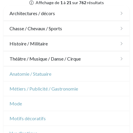
Affichage de
1
à
21
sur
762
résultats
Architectures / décors
Architecture
Chasse / Chevaux / Sports
Ornements
Chasse
Histoire / Militaire
Jardins
Chevaux
Militaire
Théâtre / Musique / Danse / Cirque
Architecture d'intérieur
Sports
Révolution française
Théâtre
Anatomie / Statuaire
Napoléon et Empire
Danse
Métiers / Publicité / Gastronomie
Musique
Mode
Cirque
Motifs décoratifs