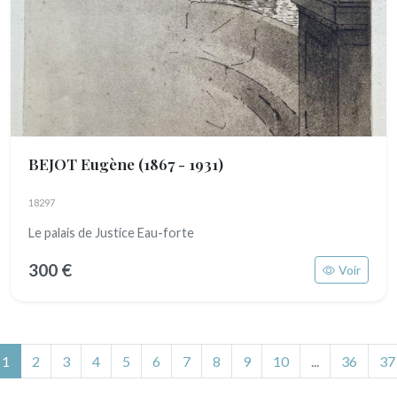
BEJOT Eugène
(1867 - 1931)
18297
Le palais de Justice Eau-forte
300 €
Voir
(actuel)
1
2
3
4
5
6
7
8
9
10
...
36
37