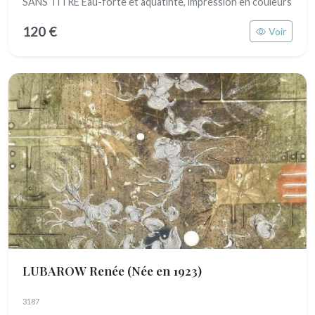
SANS TITRE Eau-forte et aquatinte, impression en couleurs
120 €
Voir
LUBAROW Renée
(Née en 1923)
3187