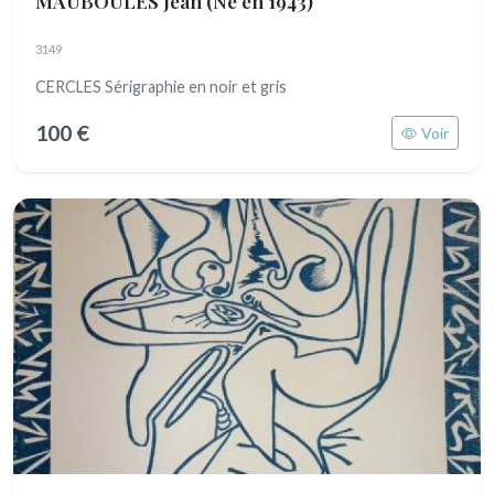
MAUBOULES Jean
(Né en 1943)
3149
CERCLES Sérigraphie en noir et gris
100 €
Voir