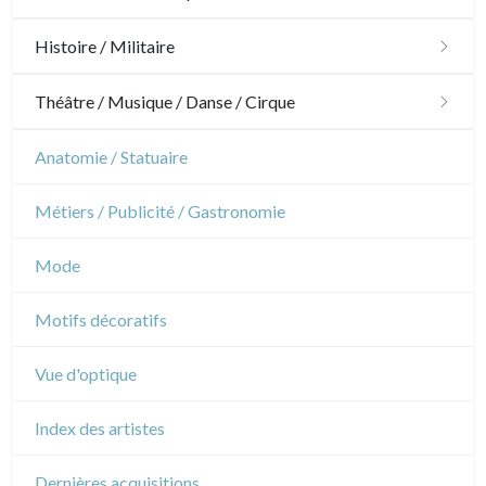
Ornements
Chasse
Histoire / Militaire
Jardins
Chevaux
Militaire
Théâtre / Musique / Danse / Cirque
Architecture d'intérieur
Sports
Révolution française
Théâtre
Anatomie / Statuaire
Napoléon et Empire
Danse
Métiers / Publicité / Gastronomie
Musique
Mode
Cirque
Motifs décoratifs
Vue d'optique
Index des artistes
Dernières acquisitions