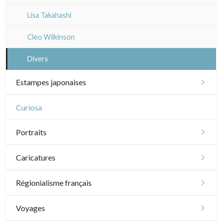
Lisa Takahashi
Cleo Wilkinson
Divers
Estampes japonaises
Paysages
Curiosa
Acteurs, samourai et courtisanes
Portraits
Vie quotidienne et traditions
XVI - XVII°
Caricatures
Shunga (érotique)
XVIII°
Daumier
Régionialisme français
Animaux et Kacho-e (fleurs et oiseaux)
XIX - XX°
Divers caricaturistes
Paris
Voyages
Motifs, kimono et éventails
Artistes