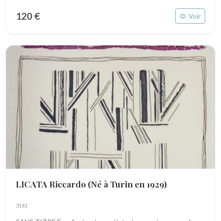
120 €
Voir
LICATA Riccardo
(Né à Turin en 1929)
3141