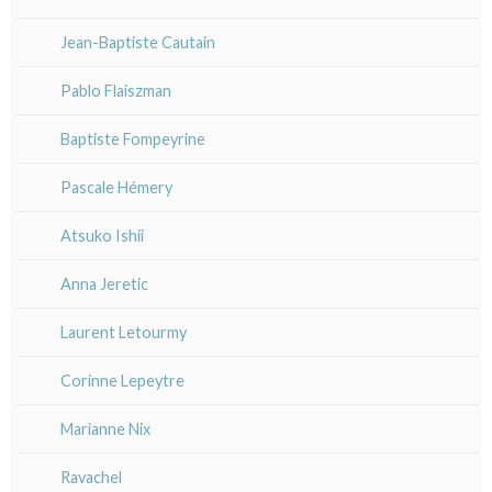
XIX°
XVII - XVIII°
XVII - XVIII°
Jean-Baptiste Cautain
XX°
XIX°
XIX°
Pablo Flaiszman
XX°
XX°
Baptiste Fompeyrine
Pascale Hémery
Atsuko Ishii
Anna Jeretic
Laurent Letourmy
Corinne Lepeytre
Marianne Nix
Ravachel