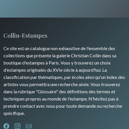
Artois / Picardie
Russie
Animaux sauvages
Champagne / Ardennes
Moyen-Orient
Insectes
Maine / Anjou
Turquie
Collin-Estampes
Guyenne / Gascogne
David Roberts
Ce site est un catalogue non exhaustive de l'ensemble des
Rhone / Alpes
Afrique
collections que présente la galerie Christian Collin dans sa
boutique d'estampes à Paris. Vous y trouverez un choix
Provence / Corse
Asie
d'estampes originales du XVIe siècle à aujourd'hui. La
classification par thématiques, par écoles ainsi qu'un index des
Dom-Tom
Océanie
artistes vous permettra une recherche aisée. Vous trouverez
dans la rubrique "Glossaire" des définitions des termes et
Pôles Nord/Sud
techniques propres au monde de l'estampe. N'hésitez pas à
Egypte
prendre contact avec nous pour toute demande ou recherche
spécifique.