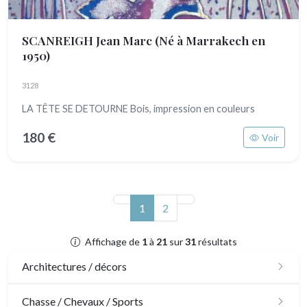
SCANREIGH Jean Marc
(Né à Marrakech en
1950)
3128
LA TÊTE SE DETOURNE Bois, impression en couleurs
180 €
Voir
(actuel)
1
2
Affichage de
1
à
21
sur
31
résultats
Architectures / décors
Architecture
Chasse / Chevaux / Sports