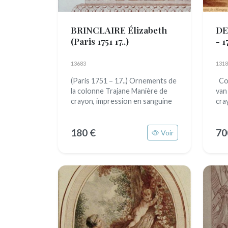
BRINCLAIRE Élizabeth
DE
(Paris 1751 17..)
- 1
13683
1318
(Paris 1751 – 17..) Ornements de
Cor
la colonne Trajane Manière de
van
crayon, impression en sanguine
cra
180 €
70
Voir