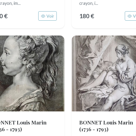
rayon, im...
crayon, i...
0 €
180 €
Voir
V
NNET Louis Marin
BONNET Louis Marin
36 - 1793)
(1736 - 1793)