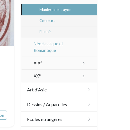
Manière de crayon
Couleurs
En noir
Néoclassique et
Romantique
XIX°
Paysages XIXe
XX°
Divers XIXe
Gravures sur bois
Art d'Asie
Divers
Dessins japonais
Dessins / Aquarelles
Émile Sulpis (gravures)
oir
Dessins chinois
Émile Sulpis (dessins)
Ecoles étrangères
Dessins indiens