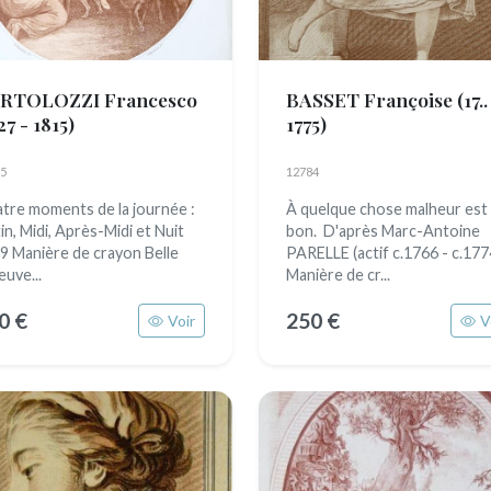
RTOLOZZI Francesco
BASSET Françoise
(17..
27 - 1815)
1775)
5
12784
tre moments de la journée :
À quelque chose malheur est
in, Midi, Après-Midi et Nuit
bon. D'après Marc-Antoine
9 Manière de crayon Belle
PARELLE (actif c.1766 - c.177
euve...
Manière de cr...
0 €
250 €
Voir
V