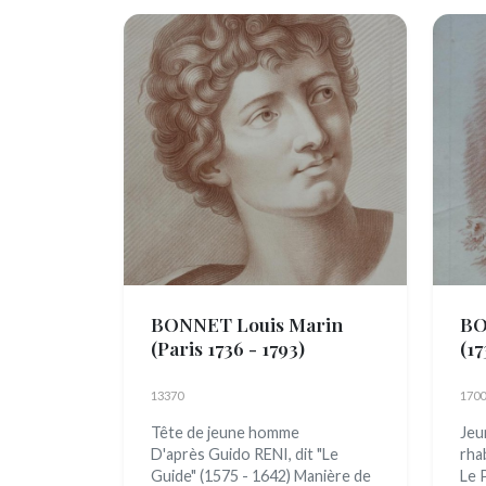
BONNET Louis Marin
BO
(Paris 1736 - 1793)
(17
13370
1700
Tête de jeune homme
Jeu
D'après Guido RENI, dit "Le
rha
Guide" (1575 - 1642) Manière de
Le 