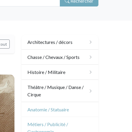
Rechercher
Architectures / décors
tout
Architecture
Chasse / Chevaux / Sports
Ornements
Chasse
Histoire / Militaire
Jardins
Chevaux
Militaire
Théâtre / Musique / Danse /
Cirque
Architecture d'intérieur
Sports
Révolution française
Théâtre
Anatomie / Statuaire
Napoléon et Empire
Danse
Métiers / Publicité /
Gastronomie