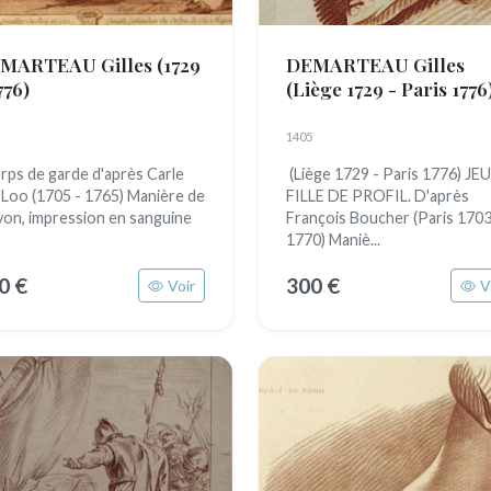
MARTEAU Gilles
(1729
DEMARTEAU Gilles
776)
(Liège 1729 - Paris 1776
1405
ps de garde d'après Carle
(Liège 1729 - Paris 1776) JE
 Loo (1705 - 1765) Manière de
FILLE DE PROFIL. D'après
yon, impression en sanguine
François Boucher (Paris 1703
1770) Maniè...
0 €
300 €
Voir
V