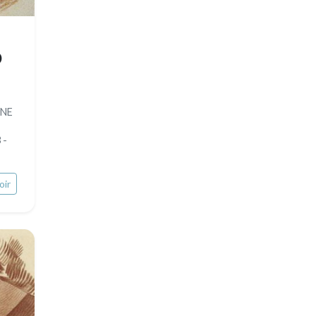
)
UNE
 -
oir