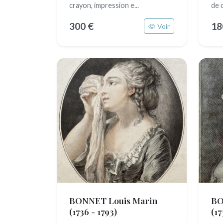
crayon, impression e...
de c
300 €
18
Voir
BONNET Louis Marin
BO
(1736 - 1793)
(17