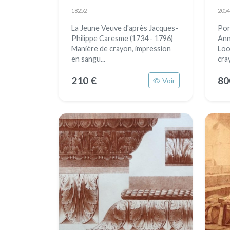
18252
2054
La Jeune Veuve d'après Jacques-
Port
Philippe Caresme (1734 - 1796)
Ann
Manière de crayon, impression
Loo
en sangu...
cray
210 €
80
Voir