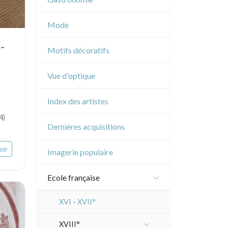
Musique
Mode
Cirque
 -
Motifs décoratifs
Vue d'optique
Index des artistes
4)
Dernières acquisitions
oir
Imagerie populaire
Ecole française
XVI - XVII°
XVIII°