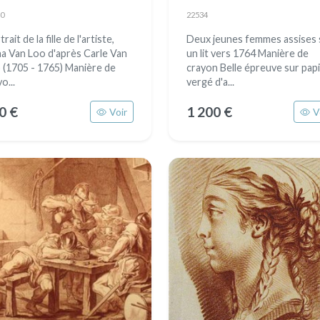
0
22534
rait de la fille de l'artiste,
Deux jeunes femmes assises 
a Van Loo d'après Carle Van
un lit vers 1764 Manière de
 (1705 - 1765) Manière de
crayon Belle épreuve sur pap
o...
vergé d'a...
0 €
1 200 €
Voir
V