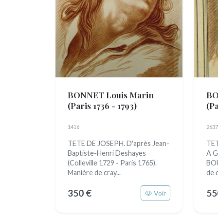
BONNET Louis Marin
BO
(Paris 1736 - 1793)
(Pa
1416
2637
TETE DE JOSEPH. D'après Jean-
TET
Baptiste-Henri Deshayes
A G
(Colleville 1729 - Paris 1765).
BOU
Manière de cray...
de c
350 €
55
Voir