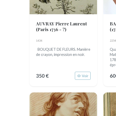
AUVRAY Pierre Laurent
BA
(Paris 1736 - ?)
(17
1434
2254
BOUQUET DE FLEURS. Manière
Qua
de crayon, impression en noir.
Mat
178
épr
350 €
60
Voir