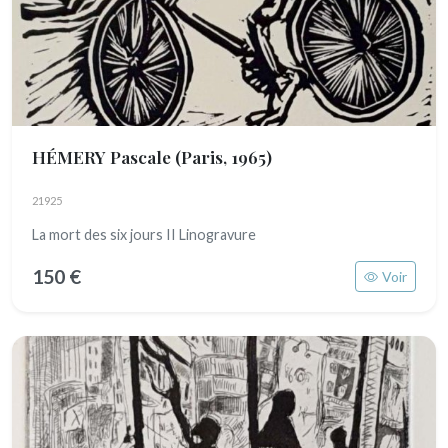
HÉMERY Pascale
(Paris, 1965)
21925
La mort des six jours II Linogravure
150 €
Voir