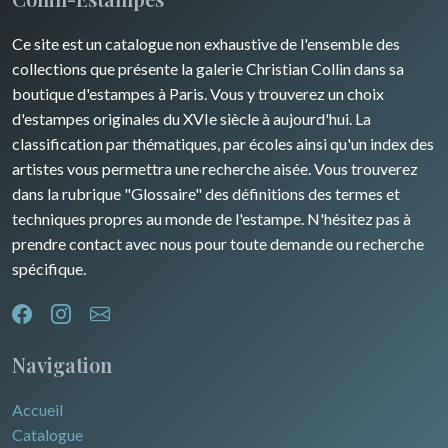
Guyenne / Gascogne
David Roberts
Ce site est un catalogue non exhaustive de l'ensemble des
Rhone / Alpes
Afrique
collections que présente la galerie Christian Collin dans sa
boutique d'estampes à Paris. Vous y trouverez un choix
Provence / Corse
Asie
d'estampes originales du XVIe siècle à aujourd'hui. La
classification par thématiques, par écoles ainsi qu'un index des
Dom-Tom
Océanie
artistes vous permettra une recherche aisée. Vous trouverez
dans la rubrique "Glossaire" des définitions des termes et
Pôles Nord/Sud
techniques propres au monde de l'estampe. N'hésitez pas à
Egypte
prendre contact avec nous pour toute demande ou recherche
spécifique.
Navigation
Accueil
Catalogue