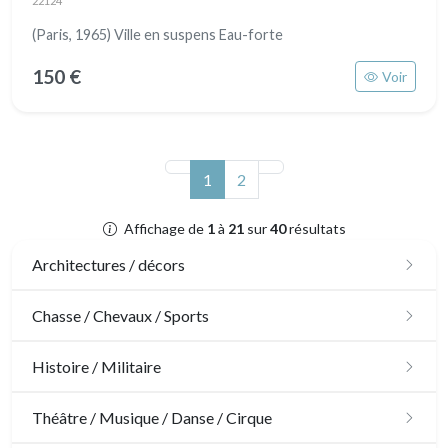
22124
(Paris, 1965) Ville en suspens Eau-forte
150 €
Voir
(actuel)
1
2
Affichage de
1
à
21
sur
40
résultats
Architectures / décors
Architecture
Chasse / Chevaux / Sports
Ornements
Chasse
Histoire / Militaire
Jardins
Chevaux
Militaire
Théâtre / Musique / Danse / Cirque
Architecture d'intérieur