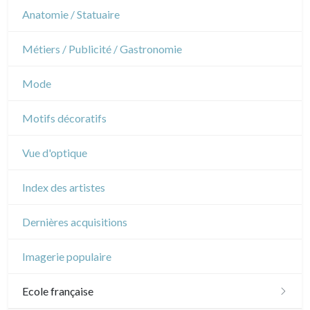
Sports
Révolution française
Théâtre
Anatomie / Statuaire
Napoléon et Empire
Danse
Métiers / Publicité / Gastronomie
Musique
Mode
Cirque
Motifs décoratifs
Vue d'optique
Index des artistes
Dernières acquisitions
Imagerie populaire
Ecole française