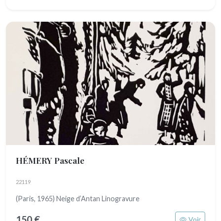
HÉMERY Pascale
22119
(Paris, 1965) Neige d’Antan Linogravure
150 €
Voir