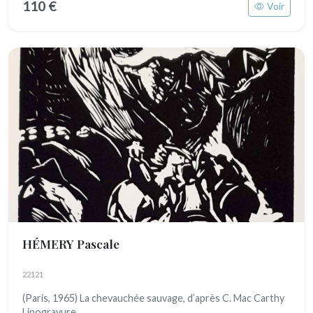
110 €
Voir
HÉMERY Pascale
22121
(Paris, 1965) La chevauchée sauvage, d’après C. Mac Carthy
Linogravure