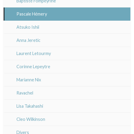
Baptiste Fompeyrine
Pascale Hémery
Atsuko Ishii
Anna Jeretic
Laurent Letourmy
Corinne Lepeytre
Marianne Nix
Ravachel
Lisa Takahashi
Cleo Wilkinson
Divers