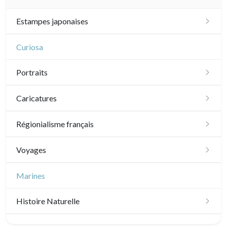
Estampes japonaises
Paysages
Curiosa
Acteurs, samourai et courtisanes
Portraits
Vie quotidienne et traditions
XVI - XVII°
Caricatures
Shunga (érotique)
XVIII°
Daumier
Régionialisme français
Animaux et Kacho-e (fleurs et oiseaux)
XIX - XX°
Divers caricaturistes
Paris
Voyages
Motifs, kimono et éventails
Artistes
Sem
Plans et vues générales
Île-de-France
Amériques
Marines
Grands formats (triptyques)
Paris Rive droite
Versailles
Scandinavie
Histoire Naturelle
Chirimen-e (crépons)
Paris Rive gauche
Normandie
Bénélux
Oiseaux