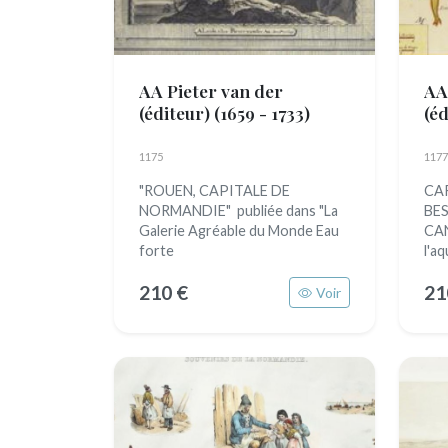
AA Pieter van der
AA
(éditeur)
(1659 - 1733)
(é
1175
1177
"ROUEN, CAPITALE DE
CA
NORMANDIE" publiée dans "La
BES
Galerie Agréable du Monde Eau
CAN
forte
l'aq
210 €
21
Voir