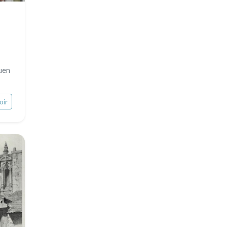
Moyen-Orient
Insectes
Turquie
David Roberts
uen
Afrique
Asie
oir
Océanie
Pôles Nord/Sud
Egypte