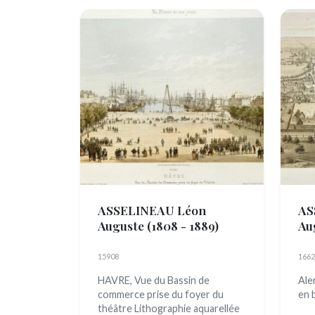
ASSELINEAU Léon
AS
Auguste
(1808 - 1889)
Au
15908
1662
HAVRE, Vue du Bassin de
Ale
commerce prise du foyer du
e
théâtre Lithographie aquarellée
..