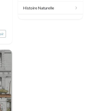
Scandinavie
Histoire Naturelle
Bénélux
Oiseaux
Royaume-Uni
Poissons
oir
Allemagne / Autriche
Coquillages / Crustacés
Suisse
Fruits et légumes
Italie
Fleurs
Rome
Espagne / Portugal
Arbres
Venise
Grèce
Pierre-Joseph Redouté
Italie divers
Europe centrale
Animaux domestiques
Russie
Animaux sauvages