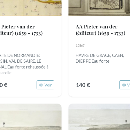
 Pieter van der
AA Pieter van der
diteur)
(1659 - 1733)
(éditeur)
(1659 - 1733)
15867
RTE DE NORMANDIE:
HAVRE DE GRACE, CAEN,
SIN, VAL DE SAIRE, LE
DIEPPE Eau forte
AL Eau forte rehaussée à
uarelle.
0 €
140 €
Voir
V