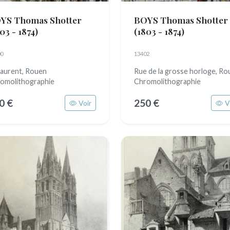
YS Thomas Shotter
BOYS Thomas Shotter
03 - 1874)
(1803 - 1874)
0
13402
Laurent, Rouen
Rue de la grosse horloge, Ro
omolithographie
Chromolithographie
0 €
250 €
Voir
V