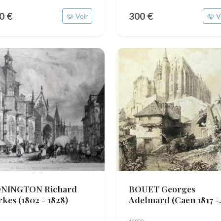
0 €
300 €
Voir
V
NINGTON Richard
BOUET Georges
rkes
(1802 - 1828)
Adelmard
(Caen 1817 -
1890)