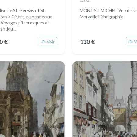
15972
lise de St. Gervais et St.
MONT ST MICHEL. Vue de la
tais à Gisors, planche issue
Merveille Lithographie
 Voyages pittoresques et
antiqu...
0 €
130 €
Voir
V