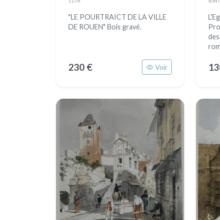
1178
8347
"LE POURTRAICT DE LA VILLE
L'Eg
DE ROUEN" Bois gravé.
Pro
des
rom
230 €
13
Voir