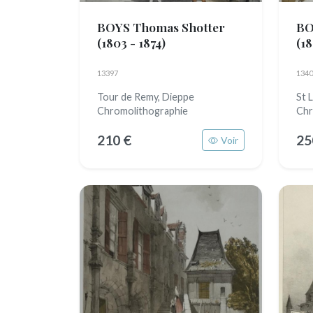
BOYS Thomas Shotter
BO
(1803 - 1874)
(18
13397
1340
Tour de Remy, Dieppe
St 
Chromolithographie
Chr
210 €
25
Voir