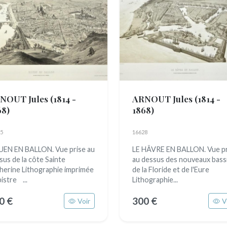
NOUT Jules
(1814 -
ARNOUT Jules
(1814 -
68)
1868)
5
16628
EN EN BALLON. Vue prise au
LE HÂVRE EN BALLON. Vue pr
sus de la côte Sainte
au dessus des nouveaux bass
herine Lithographie imprimée
de la Floride et de l'Eure
istre ...
Lithographie...
0 €
300 €
Voir
V