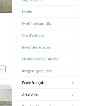
Musique
Mode
Cirque
Motifs décoratifs
Vue d'optique
Index des artistes
Dernières acquisitions
oir
Imagerie populaire
Ecole française
XVI - XVII°
Art d'Asie
XVIII°
Dessins japonais