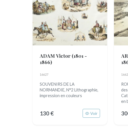
ADAM Victor
(1801 -
AR
1866)
18
16627
1662
SOUVENIRS DE LA
ROU
NORMANDIE, N°2 Lithographie,
des
impression en couleurs
Cat
en b
130 €
30
Voir