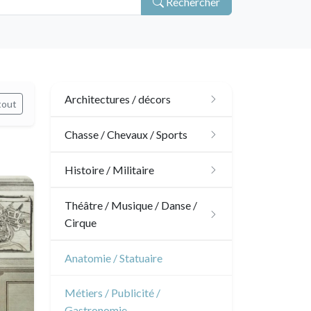
Rechercher
Architectures / décors
tout
Architecture
Chasse / Chevaux / Sports
Ornements
Chasse
Histoire / Militaire
Jardins
Chevaux
Militaire
Théâtre / Musique / Danse /
Cirque
Architecture d'intérieur
Sports
Révolution française
Théâtre
Anatomie / Statuaire
Napoléon et Empire
Danse
Métiers / Publicité /
Gastronomie