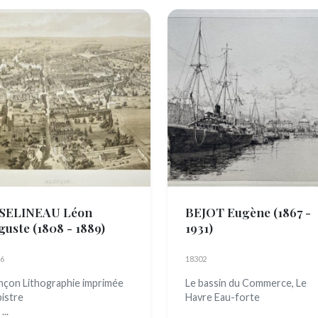
SELINEAU Léon
BEJOT Eugène
(1867 -
guste
(1808 - 1889)
1931)
6
18302
nçon Lithographie imprimée
Le bassin du Commerce, Le
n bistre
Havre Eau-forte
.