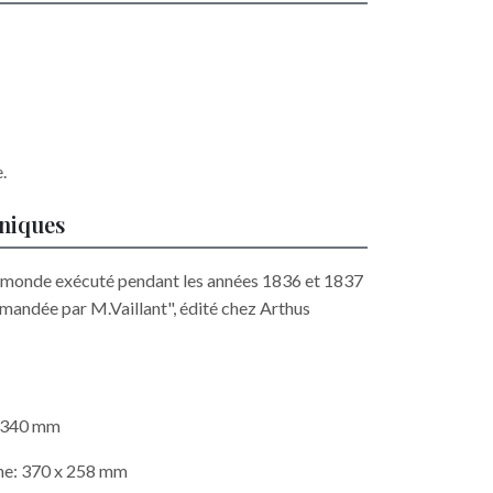
.
hniques
u monde exécuté pendant les années 1836 et 1837
mandée par M.Vaillant", édité chez Arthus
x 340 mm
he: 370 x 258 mm