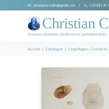
estampes.collin@gmail.com
|
+33 (0)1 45 
Christian C
Gravures anciennes, modernes et contemporaines -
Accueil
Catalogue
Coquillages / Crustacés