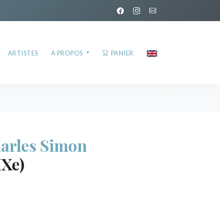
ARTISTES
A PROPOS
PANIER
rles Simon
IXe)