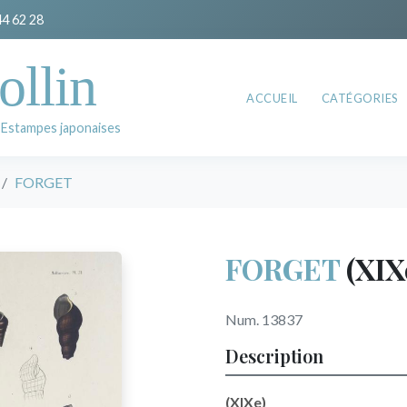
44 62 28
ollin
ACCUEIL
CATÉGORIES
 Estampes japonaises
FORGET
FORGET
(XIX
Num. 13837
Description
(XIXe)