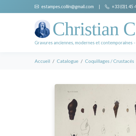
estampes.collin@gmail.com
|
+33 (0)1 45 
Christian C
Gravures anciennes, modernes et contemporaines -
Accueil
Catalogue
Coquillages / Crustacés