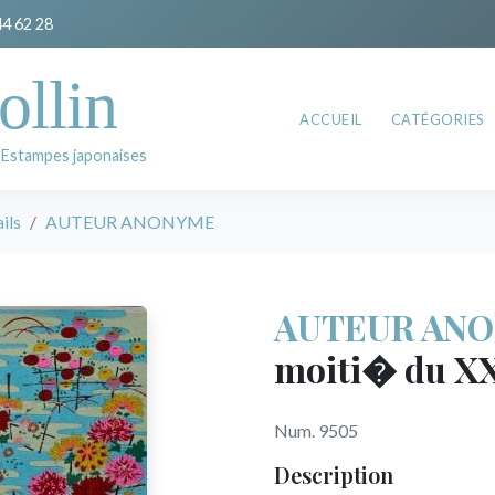
44 62 28
ollin
ACCUEIL
CATÉGORIES
 Estampes japonaises
ils
AUTEUR ANONYME
AUTEUR AN
moiti� du XX
Num. 9505
Description