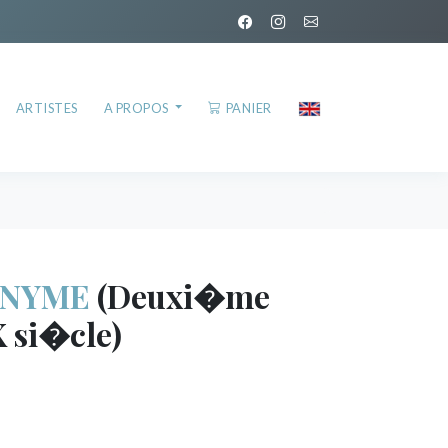
ARTISTES
A PROPOS
PANIER
ONYME
(Deuxi�me
 si�cle)