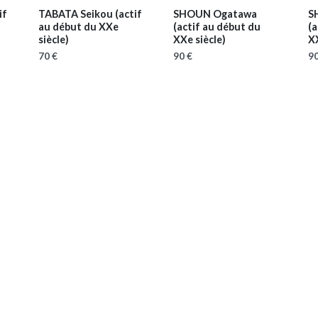
if
TABATA Seikou
(actif
SHOUN Ogatawa
S
au début du XXe
(actif au début du
(a
siècle)
XXe siècle)
XX
70 €
90 €
90