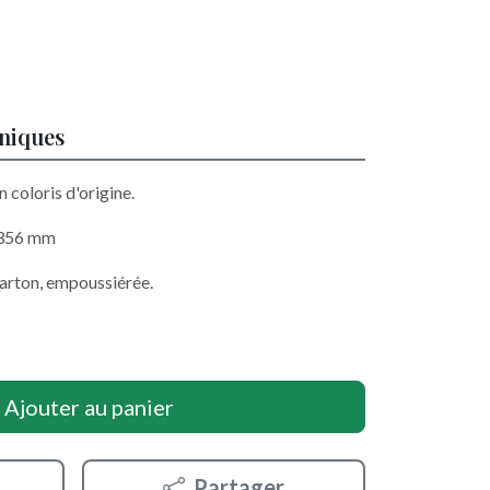
hniques
 coloris d'origine.
x 356 mm
carton, empoussiérée.
Ajouter au panier
Partager