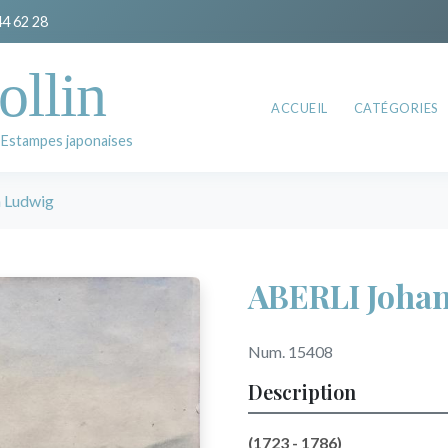
44 62 28
ollin
ACCUEIL
CATÉGORIES
 Estampes japonaises
 Ludwig
ABERLI Joha
Num. 15408
Description
(1723 - 1786)