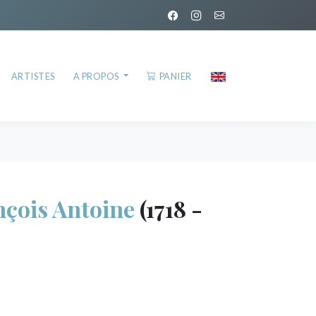
ARTISTES
A PROPOS
PANIER
çois Antoine
(1718 -