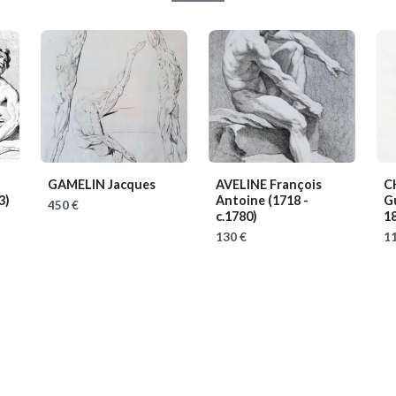
GAMELIN Jacques
AVELINE François
C
3)
Antoine
(1718 -
G
450 €
c.1780)
1
130 €
11