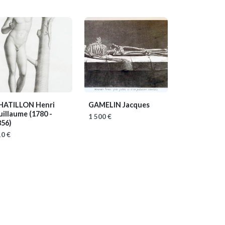
HATILLON Henri
GAMELIN Jacques
uillaume
(1780 -
1 500 €
856)
0 €