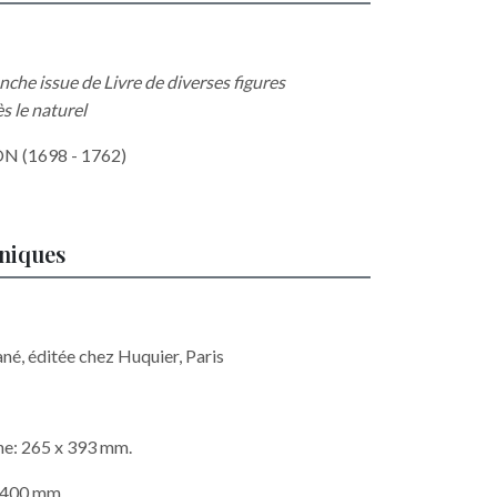
che issue de Livre de diverses figures
s le naturel
 (1698 - 1762)
hniques
ané, éditée chez Huquier, Paris
he: 265 x 393 mm.
x 400 mm.