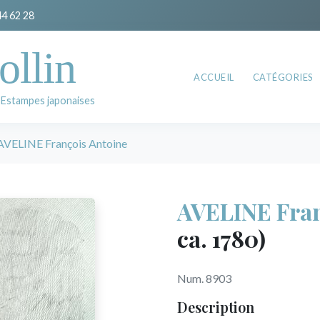
44 62 28
ollin
ACCUEIL
CATÉGORIES
 Estampes japonaises
AVELINE François Antoine
AVELINE Fran
ca. 1780)
Num. 8903
Description