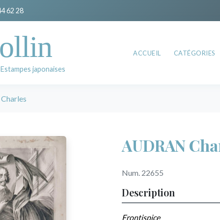
44 62 28
ollin
ACCUEIL
CATÉGORIES
 Estampes japonaises
Charles
AUDRAN Char
Num. 22655
Description
Frontispice