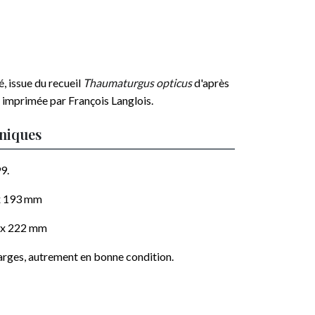
, issue du recueil
Thaumaturgus opticus
d'après
 imprimée par
François Langlois
.
hniques
9.
x 193
mm
 x 222
mm
arges, autrement en bonne condition.