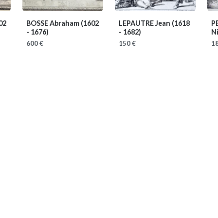
02
BOSSE Abraham
(1602
LEPAUTRE Jean
(1618
P
- 1676)
- 1682)
N
600 €
150 €
18