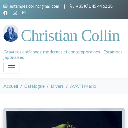
estampes.collin@gmail.com
|
+33 (0)1 45 44 62 28
Christian Collin
Gravures anciennes, modernes et contemporaines - Estampes
japonaises
Accueil
Catalogue
Divers
AVATI Mario