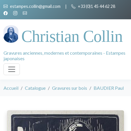
estampes.collin@gmail.com
|
+33 (0)1 45 44 62 28
Christian Collin
Gravures anciennes, modernes et contemporaines - Estampes
japonaises
Accueil
Catalogue
Gravures sur bois
BAUDIER Paul