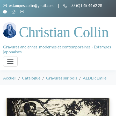
estampes.collin@gmail.com
|
+33 (0)1 45 44 62 28
Christian Collin
Gravures anciennes, modernes et contemporaines - Estampes
japonaises
Accueil
Catalogue
Gravures sur bois
ALDER Emile