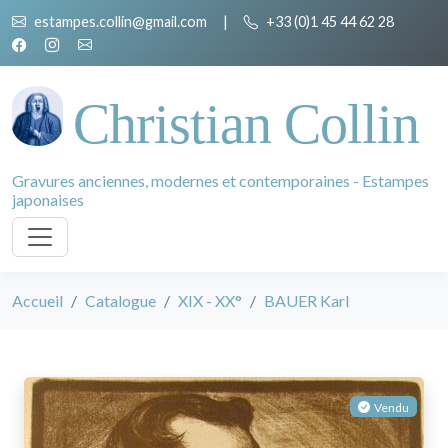
estampes.collin@gmail.com
|
+33 (0)1 45 44 62 28
Christian Collin
Gravures anciennes, modernes et contemporaines - Estampes
japonaises
Accueil
Catalogue
XIX - XX°
BAUER Karl
Vendu