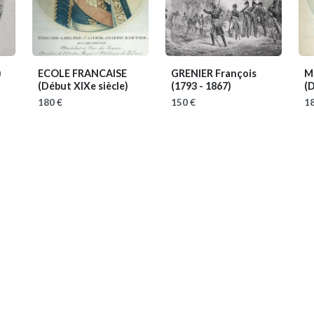
)
ECOLE FRANCAISE
GRENIER François
M
(Début XIXe siècle)
(1793 - 1867)
(D
180 €
150 €
18