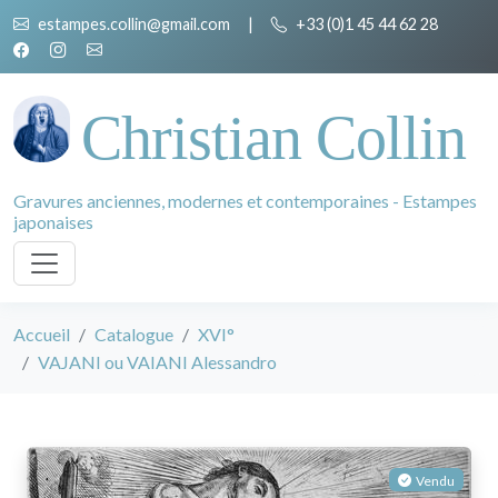
estampes.collin@gmail.com
|
+33 (0)1 45 44 62 28
Christian Collin
Gravures anciennes, modernes et contemporaines - Estampes
japonaises
Accueil
Catalogue
XVI°
VAJANI ou VAIANI Alessandro
Vendu