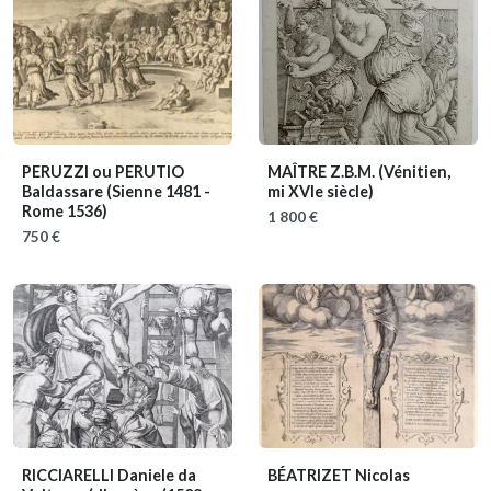
PERUZZI ou PERUTIO
MAÎTRE Z.B.M.
(Vénitien,
Baldassare
(Sienne 1481 -
mi XVIe siècle)
Rome 1536)
1 800 €
750 €
RICCIARELLI Daniele da
BÉATRIZET Nicolas