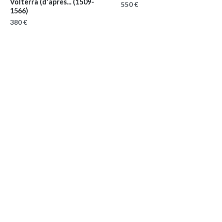
Volterra (d'après...
(1509-
550 €
1566)
380 €