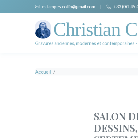
estampes.collin@gmail.com
|
+33 (0)1 45 
Christian C
Gravures anciennes, modernes et contemporaines -
Accueil
SALON D
DESSINS,