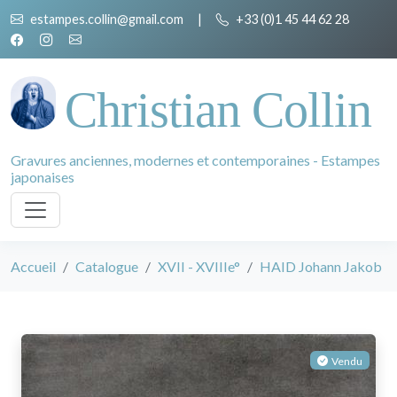
estampes.collin@gmail.com
|
+33 (0)1 45 44 62 28
Christian Collin
Gravures anciennes, modernes et contemporaines - Estampes
japonaises
Accueil
Catalogue
XVII - XVIIIe°
HAID Johann Jakob
Vendu