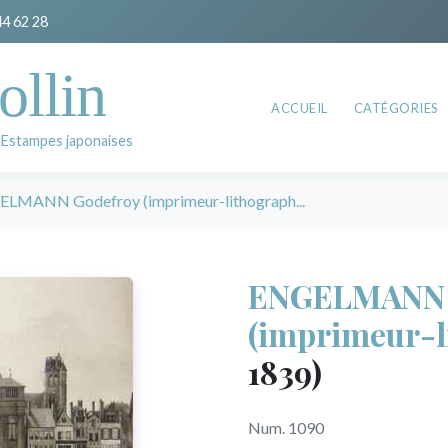
44 62 28
ollin
ACCUEIL
CATÉGORIES
 Estampes japonaises
LMANN Godefroy (imprimeur-lithograph...
ENGELMANN 
(imprimeur-l
1839)
Num. 1090