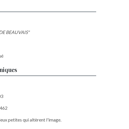
 DE BEAUVAIS"
ué
hniques
03
 462
x petites qui altèrent l'image.