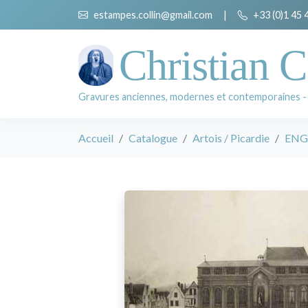
estampes.collin@gmail.com
|
+33 (0)1 45 
Christian C
Gravures anciennes, modernes et contemporaines -
Accueil
Catalogue
Artois / Picardie
ENGE