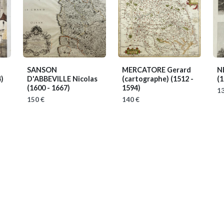
SANSON
MERCATORE Gerard
N
4)
D'ABBEVILLE Nicolas
(cartographe)
(1512 -
(1
(1600 - 1667)
1594)
13
150 €
140 €