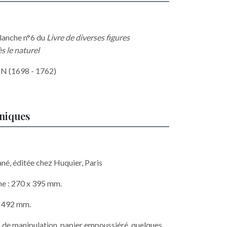
lanche n°6 du
Livre de diverses figures
s le naturel
 (1698 - 1762)
hniques
ané, éditée chez Huquier, Paris
he : 270 x 395 mm.
x 492 mm.
s de manipulation, papier empoussiéré, quelques