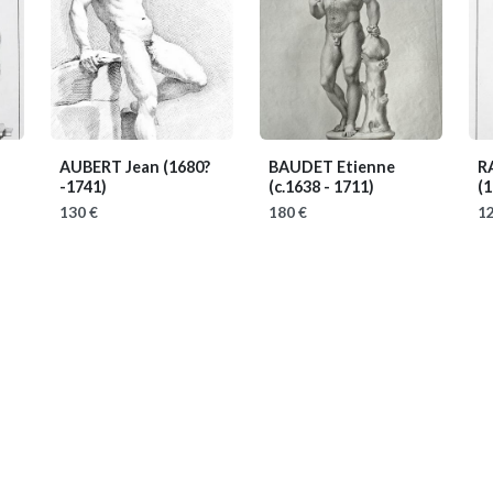
AUBERT Jean
(1680?
BAUDET Etienne
R
-1741)
(c.1638 - 1711)
(1
130 €
180 €
12