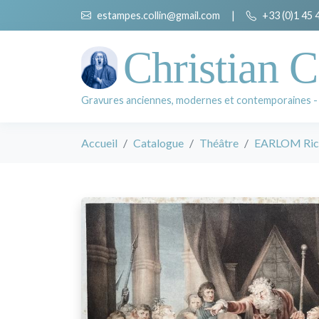
estampes.collin@gmail.com
|
+33 (0)1 45 
Christian C
Gravures anciennes, modernes et contemporaines -
Accueil
Catalogue
Théâtre
EARLOM Ric