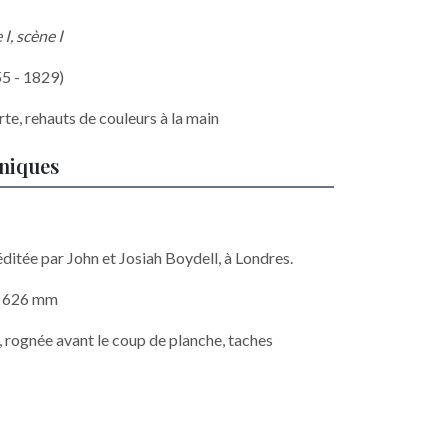
I, scène I
55 - 1829)
rte, rehauts de couleurs à la main
hniques
ditée par John et Josiah Boydell, à Londres.
 x 626 mm
 rognée avant le coup de planche, taches