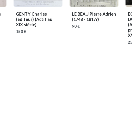
e
GENTY Charles
LE BEAU Pierre Adrien
E
(éditeur)
(Actif au
(1748 - 1817?)
D
XIX siècle)
(A
90 €
pr
150 €
XV
25