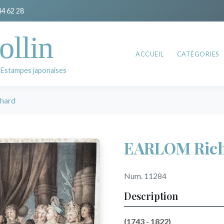
44 62 28
ollin
ACCUEIL
CATÉGORIES
 Estampes japonaises
hard
EARLOM Ric
Num. 11284
Description
(1743 - 1822)