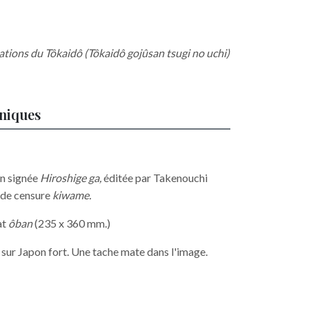
ations du Tôkaidô (Tôkaidô gojûsan tsugi no uchi)
hniques
on signée
Hiroshige ga,
éditée par Takenouchi
 de censure
kiwame.
at
ôban
(235 x 360 mm.)
 sur Japon fort. Une tache mate dans l'image.