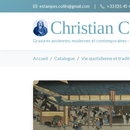
estampes.collin@gmail.com
|
+33 (0)1 45 
Christian C
Gravures anciennes, modernes et contemporaines -
Accueil
Catalogue
Vie quotidienne et tradit