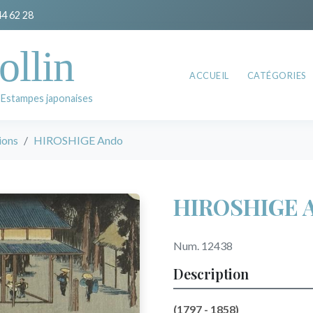
44 62 28
ollin
ACCUEIL
CATÉGORIES
 Estampes japonaises
ions
HIROSHIGE Ando
HIROSHIGE 
Num. 12438
Description
(1797 - 1858)