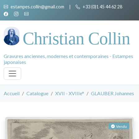
estampes.collin@gmail.com
|
+33 (0)1 45 44 62 28
Christian Collin
Gravures anciennes, modernes et contemporaines - Estampes
japonaises
Accueil
Catalogue
XVII - XVIIIe°
GLAUBER Johannes
Vendu