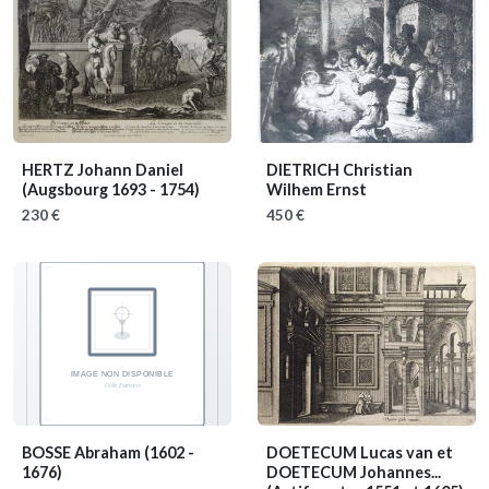
HERTZ Johann Daniel
DIETRICH Christian
(Augsbourg 1693 - 1754)
Wilhem Ernst
230 €
450 €
BOSSE Abraham
(1602 -
DOETECUM Lucas van et
1676)
DOETECUM Johannes...