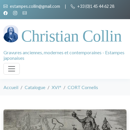
estampes.collin@gmail.com
|
+33 (0)1 45 44 62 28
Christian Collin
Gravures anciennes, modernes et contemporaines - Estampes
japonaises
Accueil
Catalogue
XVI°
CORT Cornelis