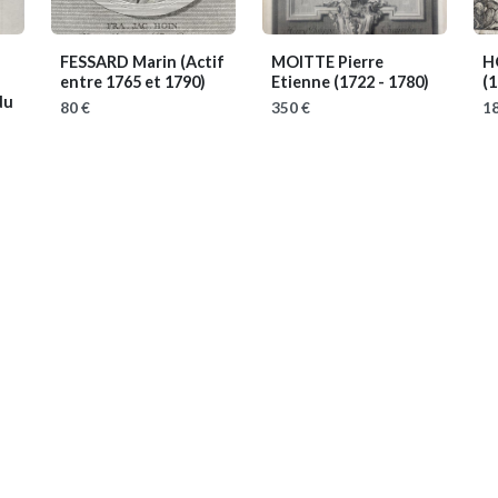
FESSARD Marin
(Actif
MOITTE Pierre
H
entre 1765 et 1790)
Etienne
(1722 - 1780)
(1
du
80 €
350 €
18