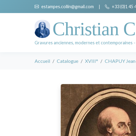
estampes.collin@gmail.com
|
+33 (0)1 45 
Christian C
Gravures anciennes, modernes et contemporaines -
Accueil
Catalogue
XVIII°
CHAPUY Jean-