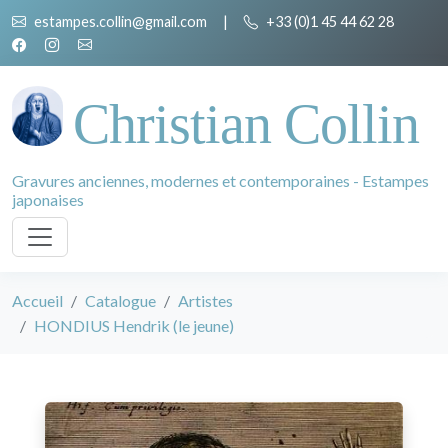
estampes.collin@gmail.com
|
+33 (0)1 45 44 62 28
Christian Collin
Gravures anciennes, modernes et contemporaines - Estampes
japonaises
Accueil
Catalogue
Artistes
HONDIUS Hendrik (le jeune)