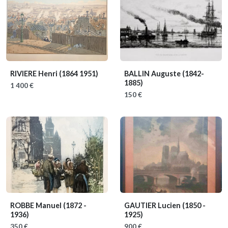
RIVIERE Henri
(1864 1951)
BALLIN Auguste
(1842-
1885)
1 400 €
150 €
ROBBE Manuel
(1872 -
GAUTIER Lucien
(1850 -
1936)
1925)
350 €
900 €