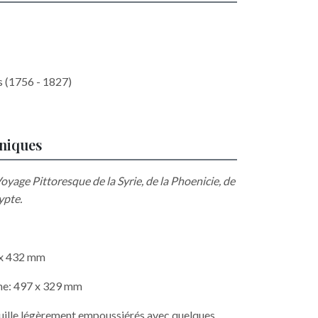
s (1756 - 1827)
hniques
oyage Pittoresque de la Syrie, de la Phoenicie, de
gypte.
6 x 432 mm
he: 497 x 329 mm
euille légèrement empoussiérés avec quelques